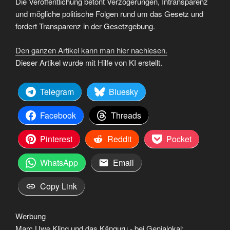
Die Veröffentlichung betont Verzögerungen, Intransparenz
und mögliche politische Folgen rund um das Gesetz und
fordert Transparenz in der Gesetzgebung.
Den ganzen Artikel kann man hier nachlesen.
Dieser Artikel wurde mit Hilfe von KI erstellt.
Telegram
Bluesky
Facebook
Threads
Pinterest
Reddit
Pocket
WhatsApp
Email
Copy Link
Werbung
Marc Uwe Kling und das Känguru - bei Genialokal: