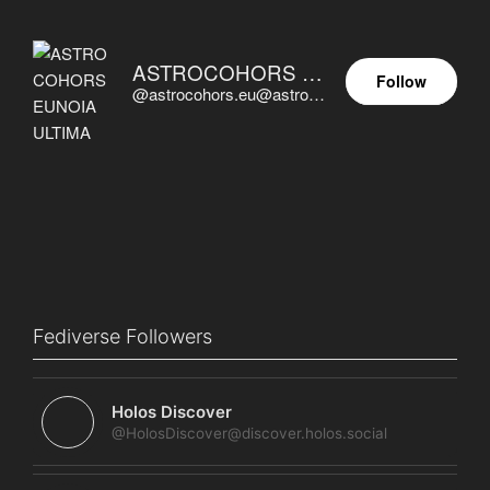
ASTROCOHORS EUNOIA ULTIMA
Follow
@astrocohors.eu@astrocohors.eu
Fediverse Followers
Holos Discover
@HolosDiscover@discover.holos.social