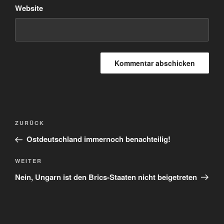
Website
Beitragsnavigation
Vorheriger
ZURÜCK
Beitrag
Ostdeutschland immernoch benachteilig!
Nächster
WEITER
Beitrag
Nein, Ungarn ist den Brics-Staaten nicht beigetreten