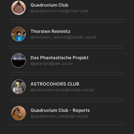
Quadruvium Club
@quadruviumclub@troet.cafe
Thorsten Reimnitz
@thorsten_reimnitz@mstdn.social
Das Phantastische Projekt
@phanpro@det.social
ASTROCOHORS CLUB
@astrocohorsclub@mstdn.social
Quadruvium Club - Reports
@quadrivium_club@det.social