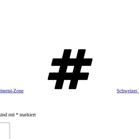
Schlagwört
itgeist-Zone
Schweizer 
sind mit
*
markiert