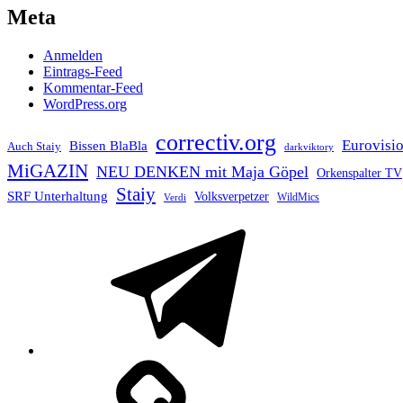
Meta
Anmelden
Eintrags-Feed
Kommentar-Feed
WordPress.org
correctiv.org
Eurovisi
Bissen BlaBla
Auch Staiy
darkviktory
MiGAZIN
NEU DENKEN mit Maja Göpel
Orkenspalter TV
Staiy
SRF Unterhaltung
Volksverpetzer
WildMics
Verdi
Telegram
Mastodon