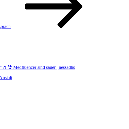
spräch
! 💀 Medfluencer sind sauer | nessadhs
nstalt