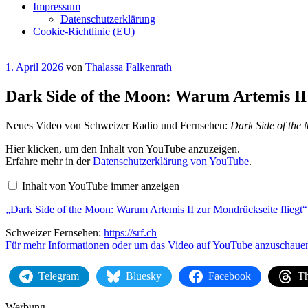
Impressum
Datenschutzerklärung
Cookie-Richtlinie (EU)
Veröffentlicht
1. April 2026
von
Thalassa Falkenrath
am
Dark Side of the Moon: Warum Artemis II 
Neues Video von Schweizer Radio und Fernsehen:
Dark Side of the 
„Dark
Hier klicken, um den Inhalt von YouTube anzuzeigen.
Side
Erfahre mehr in der
Datenschutzerklärung von YouTube
.
of
the
Inhalt von YouTube immer anzeigen
Moon:
Warum
„Dark Side of the Moon: Warum Artemis II zur Mondrückseite fliegt“ 
Artemis
II
zur
Schweizer Fernsehen:
https://srf.ch
Mondrückseite
Für mehr Informationen oder um das Video auf YouTube anzuschauen,
fliegt“
von
YouTube
Telegram
Bluesky
Facebook
Th
anzeigen
Werbung