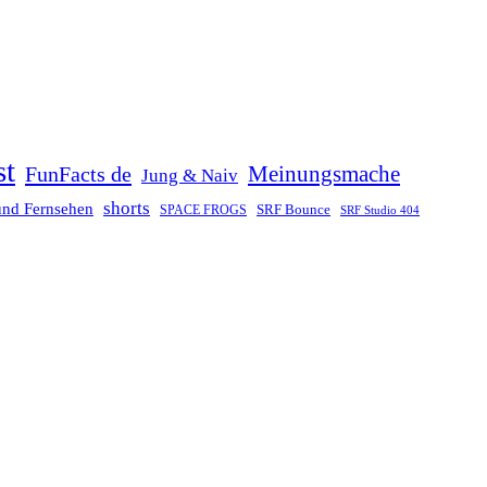
st
Meinungsmache
FunFacts de
Jung & Naiv
shorts
und Fernsehen
SRF Bounce
SPACE FROGS
SRF Studio 404