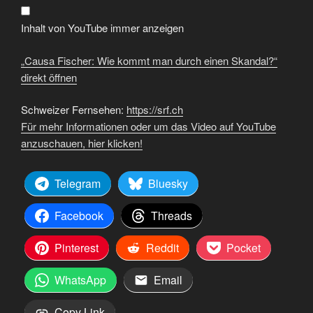
durch
einen
Skandal?“
Inhalt von YouTube immer anzeigen
von
YouTube
anzeigen
„Causa Fischer: Wie kommt man durch einen Skandal?“
direkt öffnen
Schweizer Fernsehen:
https://srf.ch
Für mehr Informationen oder um das Video auf YouTube
anzuschauen, hier klicken!
Telegram
Bluesky
Facebook
Threads
Pinterest
Reddit
Pocket
WhatsApp
Email
Copy Link