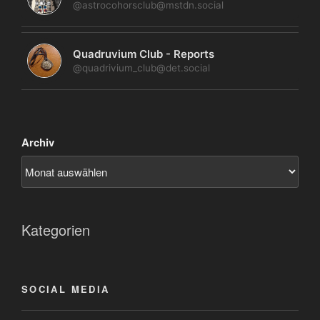
@astrocohorsclub@mstdn.social
Quadruvium Club - Reports
@quadrivium_club@det.social
Archiv
Kategorien
SOCIAL MEDIA