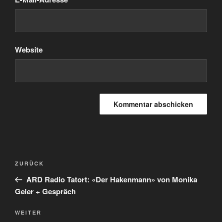
Website
Beitragsnavigation
Vorheriger
ZURÜCK
Beitrag
ARD Radio Tatort: «Der Hakenmann» von Monika
Geier + Gespräch
Nächster
WEITER