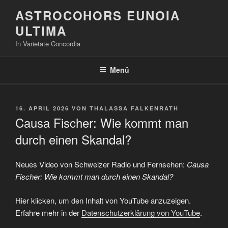
Zum
ASTROCOHORS EUNOIA
Inhalt
ULTIMA
springen
In Varietate Concordia
Menü
VERÖFFENTLICHT
16. APRIL 2026
VON
THALASSA FALKENRATH
AM
Causa Fischer: Wie kommt man
durch einen Skandal?
Neues Video von Schweizer Radio und Fernsehen:
Causa
Fischer: Wie kommt man durch einen Skandal?
„Causa
Hier klicken, um den Inhalt von YouTube anzuzeigen.
Fischer:
Wie
Erfahre mehr in der
Datenschutzerklärung von YouTube
.
kommt
man