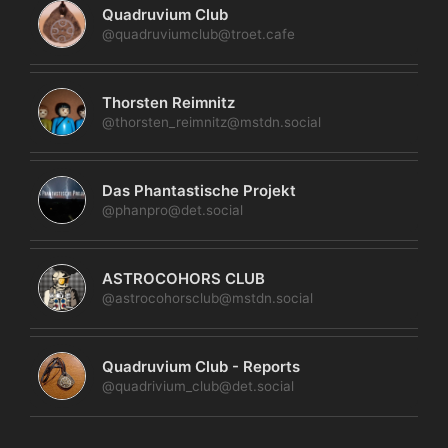
Quadruvium Club
@quadruviumclub@troet.cafe
Thorsten Reimnitz
@thorsten_reimnitz@mstdn.social
Das Phantastische Projekt
@phanpro@det.social
ASTROCOHORS CLUB
@astrocohorsclub@mstdn.social
Quadruvium Club - Reports
@quadrivium_club@det.social