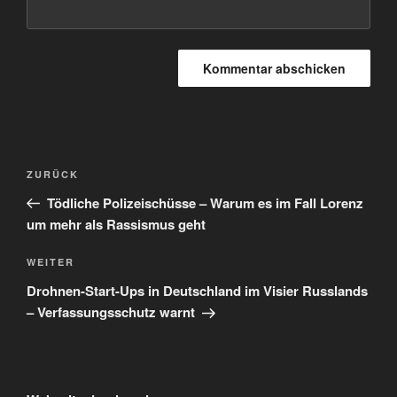
Beitragsnavigation
Vorheriger
ZURÜCK
Beitrag
Tödliche Polizeischüsse – Warum es im Fall Lorenz
um mehr als Rassismus geht
Nächster
WEITER
Beitrag
Drohnen-Start-Ups in Deutschland im Visier Russlands
– Verfassungsschutz warnt