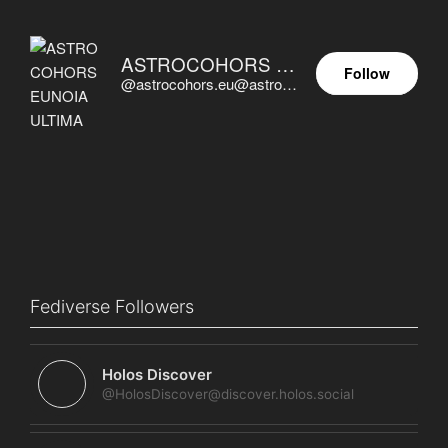
ASTROCOHORS EUNOIA ULTIMA
Follow
@astrocohors.eu@astrocohors.eu
Fediverse Followers
Holos Discover
@HolosDiscover@discover.holos.social