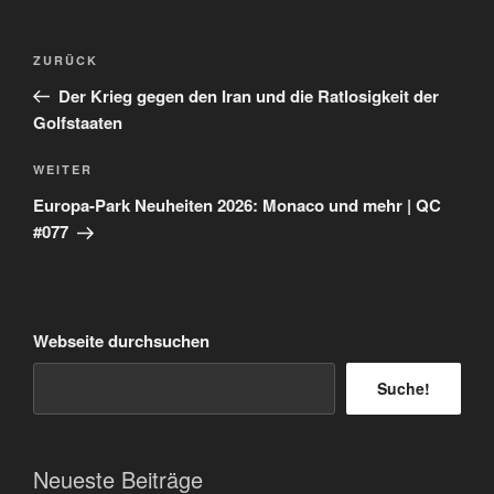
Beitragsnavigation
Vorheriger
ZURÜCK
Beitrag
Der Krieg gegen den Iran und die Ratlosigkeit der
Golfstaaten
Nächster
WEITER
Beitrag
Europa-Park Neuheiten 2026: Monaco und mehr | QC
#077
Webseite durchsuchen
Suche!
Neueste Beiträge