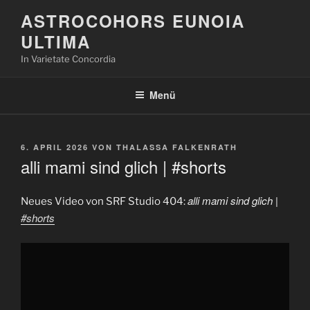
Zum
ASTROCOHORS EUNOIA
Inhalt
ULTIMA
springen
In Varietate Concordia
Menü
VERÖFFENTLICHT
6. APRIL 2026
VON
THALASSA FALKENRATH
AM
alli mami sind glich | #shorts
alli mami sind glich |
Neues Video von SRF Studio 404:
#shorts
„alli
mami
sind
glich
|
#shorts“
von