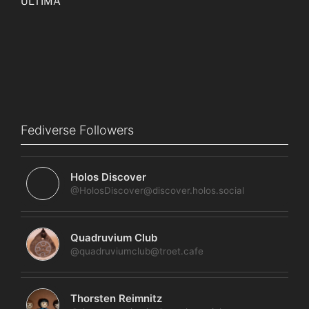
Fediverse Followers
Holos Discover
@HolosDiscover@discover.holos.social
Quadruvium Club
@quadruviumclub@troet.cafe
Thorsten Reimnitz