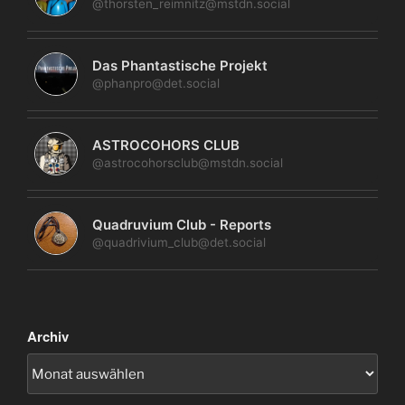
@thorsten_reimnitz@mstdn.social
Das Phantastische Projekt
@phanpro@det.social
ASTROCOHORS CLUB
@astrocohorsclub@mstdn.social
Quadruvium Club - Reports
@quadrivium_club@det.social
Archiv