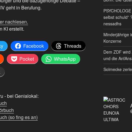
bürger und die dazugehörige Debatte –
V geht in Berufung.
PSYCHOLOGE RE
selbst schuld” 
er nachlesen.
nessadhs
 KI erstellt.
Minderjährige i
Konzerne
ky
Facebook
Threads
Dem ZDF wird 
und die AnfAnst
Pocket
WhatsApp
Solmecke zerle
k
 - bei Genialokal:
uch
örbuch
ch (so fing es an)