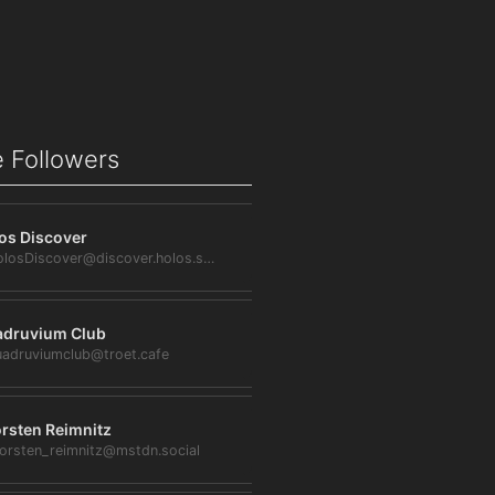
 Followers
os Discover
@HolosDiscover@discover.holos.social
druvium Club
adruviumclub@troet.cafe
rsten Reimnitz
orsten_reimnitz@mstdn.social