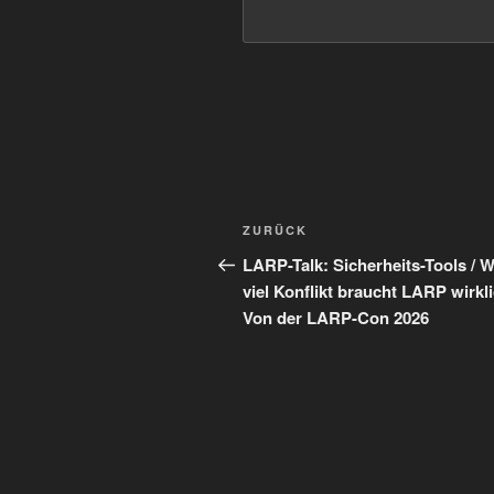
Beitragsnavigation
Vorheriger
ZURÜCK
Beitrag
LARP-Talk: Sicherheits-Tools / W
viel Konflikt braucht LARP wirkl
Von der LARP-Con 2026