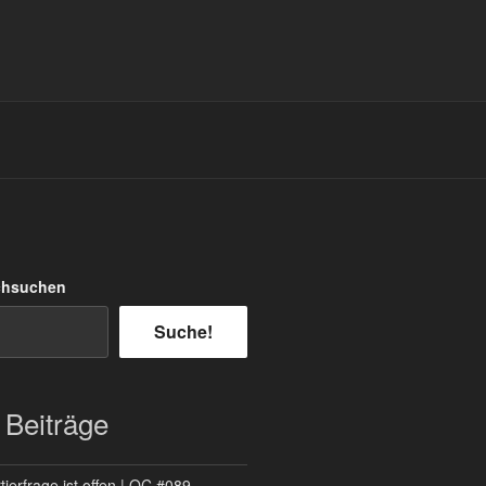
chsuchen
Suche!
 Beiträge
ierfrage ist offen | QC #089