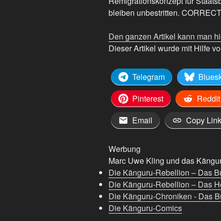
Remigrationskonzept für Staats
bleiben unbestritten. CORRECTI
Den ganzen Artikel kann man hi
Dieser Artikel wurde mit Hilfe von
Telegram
Blues
Pinterest
Reddit
Email
Copy Lin
Werbung
Marc Uwe Kling und das Känguru
Die Känguru-Rebellion – Das B
Die Känguru-Rebellion – Das H
Die Känguru-Chroniken - Das Bu
Die Känguru-Comics