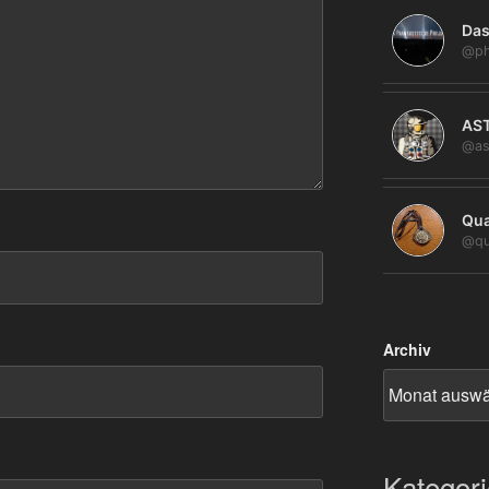
Das
@ph
AS
@as
Qua
@qu
Archiv
Kategor