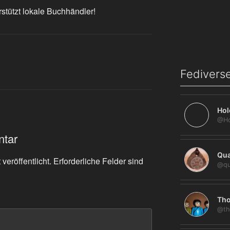
rstützt lokale Buchhändler!
Fediverse
Hol
ntar
Qua
veröffentlicht.
Erforderliche Felder sind
@qu
Tho
@th