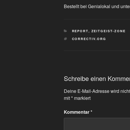
Bestellt bei Genialokal und unte
KATEGORIEN
REPORT
,
ZEITGEIST-ZONE
SCHLAGWÖRTER
CORRECTIV.ORG
Schreibe einen Komme
Deine E-Mail-Adresse wird nicht 
mit
*
markiert
Kommentar
*