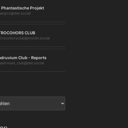
 Phantastische Projekt
anpro@det.social
TROCOHORS CLUB
trocohorsclub@mstdn.social
druvium Club - Reports
adrivium_club@det.social
ien