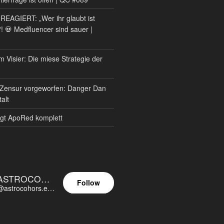
AGIERT: „Wer ihr glaubt ist
?! 💀 Medfluencer sind sauer |
m Visier: Die miese Strategie der
Zensur vorgeworfen: Danger Dan
alt
gt ApoRed komplett
ASTROCOHORS EUNOIA ULTIMA
Follow
@astrocohors.eu@astrocohors.eu