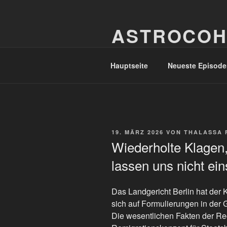
Zum
Inhalt
ASTROCOH
springen
In Varietate Concordia
Hauptseite
Neueste Episode
VERÖFFENTLICHT
19. MÄRZ 2026
VON
THALASSA 
AM
Wiederholte Klagen,
lassen uns nicht ei
Das Landgericht Berlin hat der 
sich auf Formulierungen in der
Die wesentlichen Fakten der Re