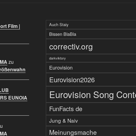
Auch Staiy
rt Film |
Bissen BlaBla
correctiv.org
darkviktory
IMA
zu
Eurovision
Größenwahn
Eurovision2026
LUB
Eurovision Song Cont
RS EUNOIA
FunFacts de
Jung & Naiv
u
Meinungsmache
IMA