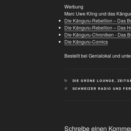
Werbung
Marc Uwe Kling und das Känguru
Die Känguru-Rebellion – Das B
Die Känguru-Rebellion – Das H
Die Känguru-Chroniken - Das Bu
Die Känguru-Comics
Bestellt bei Genialokal und unte
KATEGORIEN
DIE GRÜNE LOUNGE
,
ZEITG
SCHLAGWÖRTER
SCHWEIZER RADIO UND FE
Schreibe einen Komme