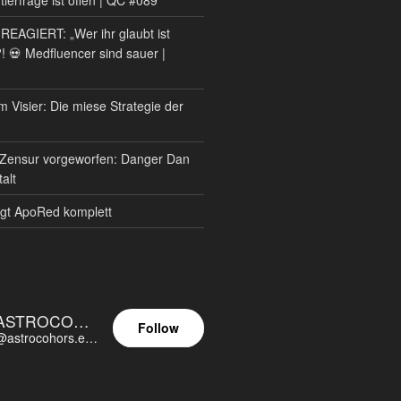
AGIERT: „Wer ihr glaubt ist
?! 💀 Medfluencer sind sauer |
m Visier: Die miese Strategie der
Zensur vorgeworfen: Danger Dan
alt
gt ApoRed komplett
ASTROCOHORS EUNOIA ULTIMA
Follow
@astrocohors.eu@astrocohors.eu