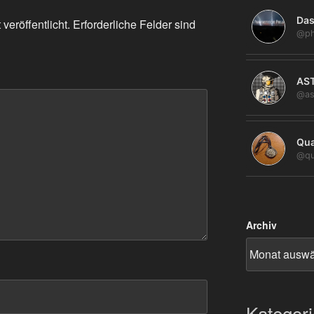
Das
veröffentlicht.
Erforderliche Felder sind
@ph
AS
@as
Qua
@qu
Archiv
Kategor