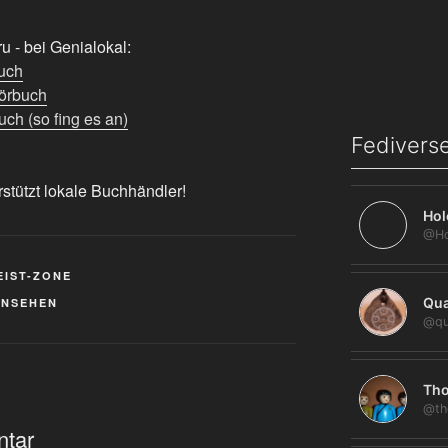
 - bei Genialokal:
uch
örbuch
ch (so fing es an)
Fediverse
rstützt lokale Buchhändler!
Hol
EIST-ZONE
Qua
RNSEHEN
@qu
Tho
@th
ntar