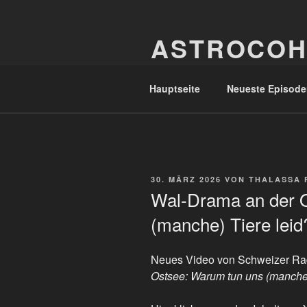
Zum
Inhalt
ASTROCOH
springen
In Varietate Concordia
Hauptseite
Neueste Episode
VERÖFFENTLICHT
30. MÄRZ 2026
VON
THALASSA 
AM
Wal-Drama an der 
(manche) Tiere leid
Neues Video von Schweizer Ra
Ostsee: Warum tun uns (manche)