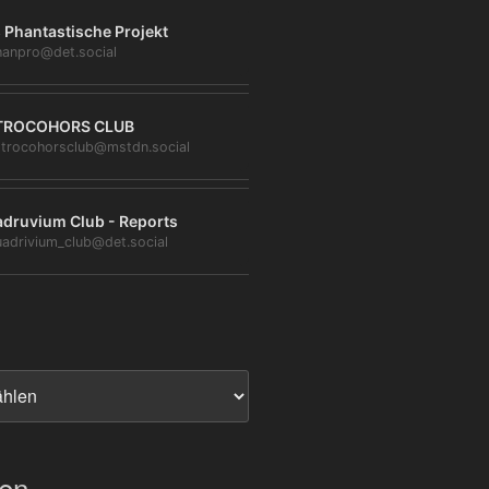
 Phantastische Projekt
anpro@det.social
TROCOHORS CLUB
trocohorsclub@mstdn.social
druvium Club - Reports
adrivium_club@det.social
ien