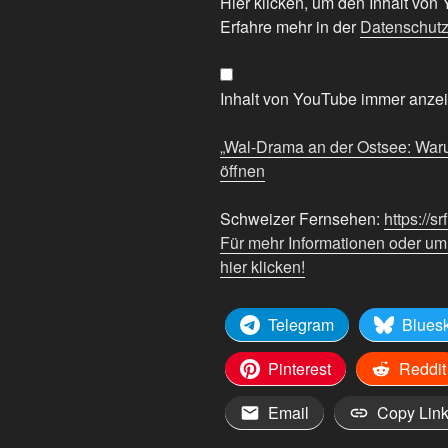
„Wal-
Hier klicken, um den Inhalt vo
Drama
Erfahre mehr in der
Datenschutz
an
der
Ostsee:
Inhalt von YouTube immer anze
Warum
tun
„Wal-Drama an der Ostsee: Warum
uns
öffnen
(manche)
Tiere
Schweizer Fernsehen:
https://sr
leid?“
Für mehr Informationen oder u
von
hier klicken!
YouTube
anzeigen
Telegram
Blues
Pinterest
Reddit
Email
Copy Lin