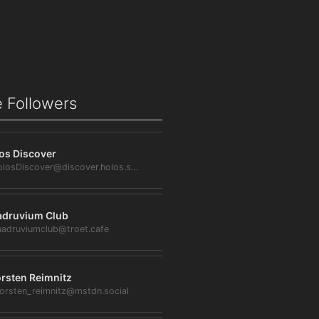
 Followers
os Discover
@HolosDiscover@discover.holos.social
druvium Club
adruviumclub@troet.cafe
rsten Reimnitz
orsten_reimnitz@mstdn.social