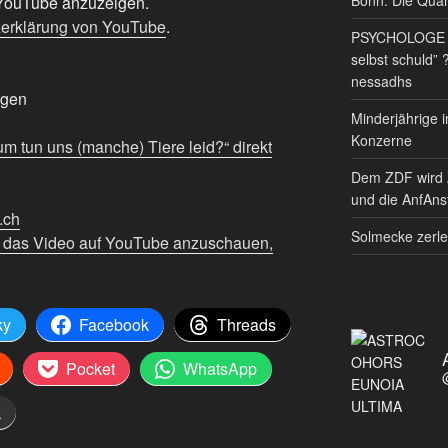
n YouTube anzuzeigen.
erklärung von YouTube
.
PSYCHOLOGE RE
selbst schuld” 
nessadhs
igen
Minderjährige i
Konzerne
 tun uns (manche) Tiere leid?“ direkt
Dem ZDF wird 
und die AnfAnst
f.ch
Solmecke zerle
m das Video auf YouTube anzuschauen,
ky
Facebook
Threads
Pocket
WhatsApp
k