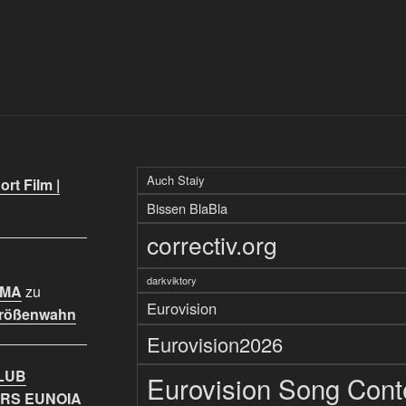
Auch Staiy
rt Film |
Bissen BlaBla
correctiv.org
darkviktory
IMA
zu
Eurovision
Größenwahn
Eurovision2026
LUB
Eurovision Song Cont
RS EUNOIA