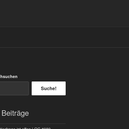
chsuchen
Suche!
 Beiträge
ierfrage ist offen | QC #089