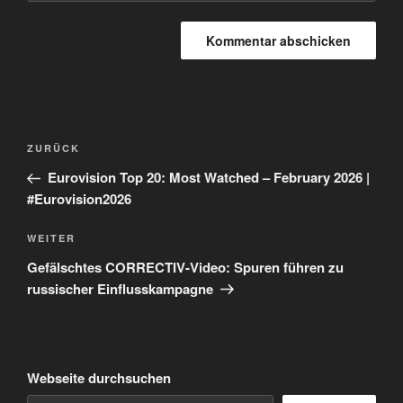
Beitragsnavigation
Vorheriger
ZURÜCK
Beitrag
Eurovision Top 20: Most Watched – February 2026 |
#Eurovision2026
Nächster
WEITER
Beitrag
Gefälschtes CORRECTIV-Video: Spuren führen zu
russischer Einflusskampagne
Webseite durchsuchen