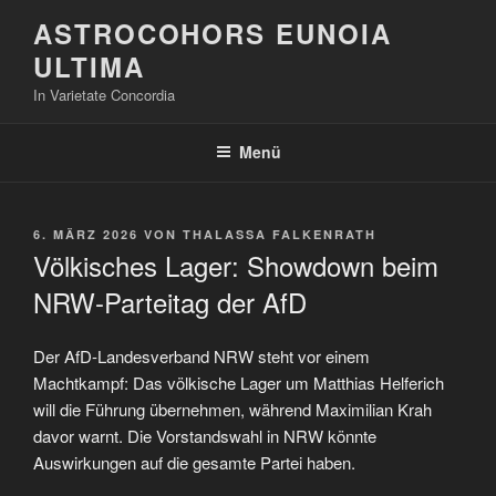
Zum
ASTROCOHORS EUNOIA
Inhalt
ULTIMA
springen
In Varietate Concordia
Menü
VERÖFFENTLICHT
6. MÄRZ 2026
VON
THALASSA FALKENRATH
AM
Völkisches Lager: Showdown beim
NRW-Parteitag der AfD
Der AfD-Landesverband NRW steht vor einem
Machtkampf: Das völkische Lager um Matthias Helferich
will die Führung übernehmen, während Maximilian Krah
davor warnt. Die Vorstandswahl in NRW könnte
Auswirkungen auf die gesamte Partei haben.