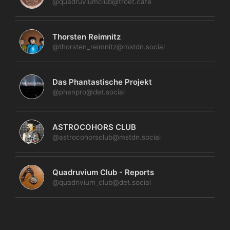
@quadruviumclub@troet.cafe
Thorsten Reimnitz
@thorsten_reimnitz@mstdn.social
Das Phantastische Projekt
@phanpro@det.social
ASTROCOHORS CLUB
@astrocohorsclub@mstdn.social
Quadruvium Club - Reports
@quadrivium_club@det.social