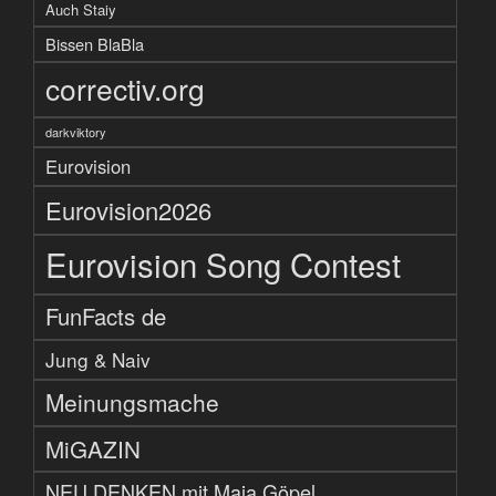
Auch Staiy
Bissen BlaBla
correctiv.org
darkviktory
Eurovision
Eurovision2026
Eurovision Song Contest
FunFacts de
Jung & Naiv
Meinungsmache
MiGAZIN
NEU DENKEN mit Maja Göpel