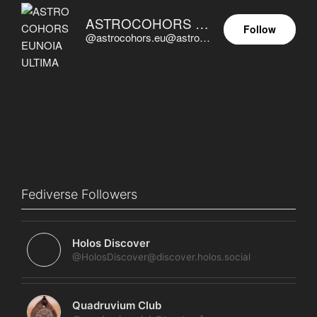
ASTROCOHORS EUNOIA ULTIMA
Follow
@astrocohors.eu@astrocohors.eu
Fediverse Followers
Holos Discover
@HolosDiscover@discover.holos.social
Quadruvium Club