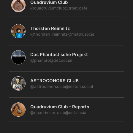
Quadruvium Club
@quadruviumclub@troet.cafe
Thorsten Reimnitz
@thorsten_reimnitz@mstdn.social
Das Phantastische Projekt
@phanpro@det.social
ASTROCOHORS CLUB
@astrocohorsclub@mstdn.social
Quadruvium Club - Reports
@quadrivium_club@det.social