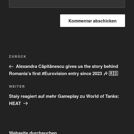
Beitragsnavigation
Vorheriger
ZURÜCK
Beitrag
Alexandra Căpitănescu gives us the story behind
Romania’s first #Eurovision entry since 2023 🎶 🇷🇴
Nächster
WEITER
Beitrag
Staiy reagiert auf mehr Gameplay zu World of Tanks:
HEAT
Webseite durchsuchen