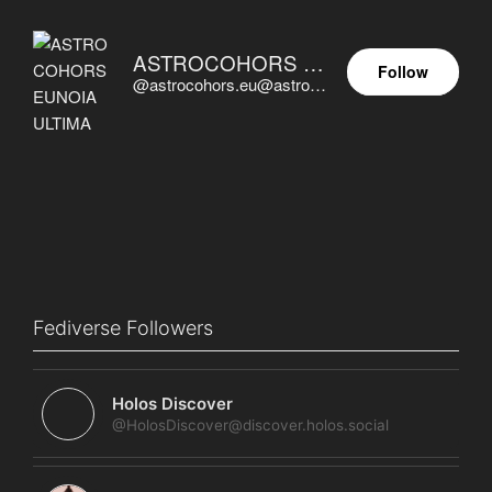
ASTROCOHORS EUNOIA ULTIMA
Follow
@astrocohors.eu@astrocohors.eu
Fediverse Followers
Holos Discover
@HolosDiscover@discover.holos.social