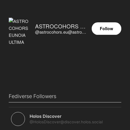
ASTROCOHORS EUNOIA ULTIMA
Follow
@astrocohors.eu@astrocohors.eu
Fediverse Followers
Holos Discover
@HolosDiscover@discover.holos.social