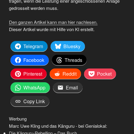
tragen, wenn die Leistung einer angeschlossenen Anlage
gedrosselt werden muss.
Den ganzen Artikel kann man hier nachlesen.
Dieser Artikel wurde mit Hilfe von KI erstellt.
Telegram
Bluesky
Facebook
Threads
Pinterest
Reddit
Pocket
WhatsApp
Email
Copy Link
Werbung
Marc Uwe Kling und das Känguru - bei Genialokal:
Die Känguru-Rebellion – Das Buch