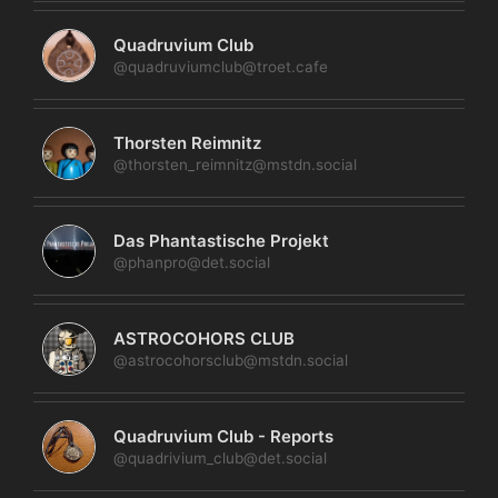
Quadruvium Club
@quadruviumclub@troet.cafe
Thorsten Reimnitz
@thorsten_reimnitz@mstdn.social
Das Phantastische Projekt
@phanpro@det.social
ASTROCOHORS CLUB
@astrocohorsclub@mstdn.social
Quadruvium Club - Reports
@quadrivium_club@det.social