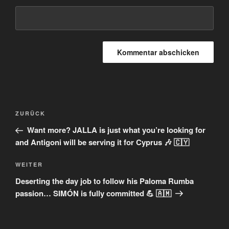
Beitragsnavigation
Vorheriger
ZURÜCK
Beitrag
Want more? JALLA is just what you’re looking for
and Antigoni will be serving it for Cyprus 🎶 🇨🇾
Nächster
WEITER
Beitrag
Deserting the day job to follow his Paloma Rumba
passion… SIMÓN is fully committed 💪 🇦🇲