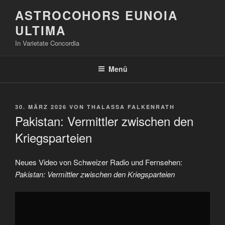
Zum
ASTROCOHORS EUNOIA
Inhalt
ULTIMA
springen
In Varietate Concordia
Menü
VERÖFFENTLICHT
30. MÄRZ 2026
VON
THALASSA FALKENRATH
AM
Pakistan: Vermittler zwischen den
Kriegsparteien
Neues Video von Schweizer Radio und Fernsehen:
Pakistan: Vermittler zwischen den Kriegsparteien
„Pakistan:
Vermittler
zwischen
den
Kriegsparteien“