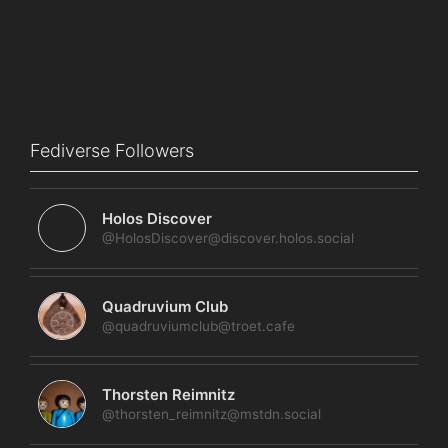
Fediverse Followers
Holos Discover
@HolosDiscover@discover.holos.social
Quadruvium Club
@quadruviumclub@troet.cafe
Thorsten Reimnitz
@thorsten_reimnitz@mstdn.social