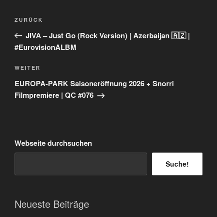
Beitragsnavigation
Vorheriger
ZURÜCK
Beitrag
JIVA – Just Go (Rock Version) | Azerbaijan 🇦🇿 |
#EurovisionALBM
Nächster
WEITER
Beitrag
EUROPA-PARK Saisoneröffnung 2026 + Snorri
Filmpremiere | QC #076
Webseite durchsuchen
Suche!
Neueste Beiträge