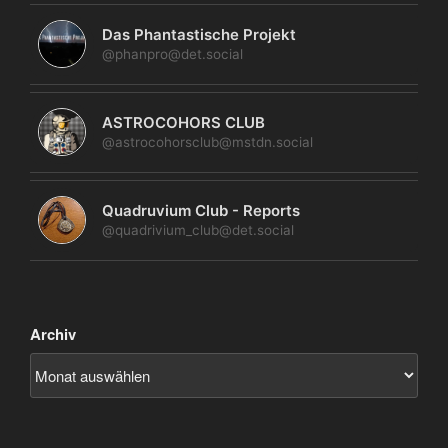
Das Phantastische Projekt
@phanpro@det.social
ASTROCOHORS CLUB
@astrocohorsclub@mstdn.social
Quadruvium Club - Reports
@quadrivium_club@det.social
Archiv