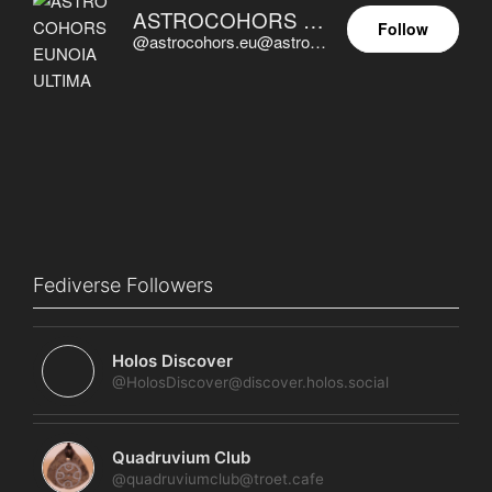
ASTROCOHORS EUNOIA ULTIMA
Follow
@astrocohors.eu@astrocohors.eu
Fediverse Followers
Holos Discover
@HolosDiscover@discover.holos.social
Quadruvium Club
@quadruviumclub@troet.cafe