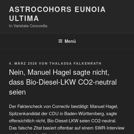
Zum
ASTROCOHORS EUNOIA
Inhalt
ULTIMA
springen
In Varietate Concordia
Menü
VERÖFFENTLICHT
4. MÄRZ 2026
VON
THALASSA FALKENRATH
AM
Nein, Manuel Hagel sagte nicht,
dass Bio-Diesel-LKW CO2-neutral
seien
Der Faktencheck von Correctiv bestätigt: Manuel Hagel,
Spitzenkandidat der CDU in Baden-Württemberg, sagte
offensichtlich nicht, Bio-Diesel-LKW seien CO2-neutral.
Das falsche Zitat basiert offenbar auf einem SWR-Interview