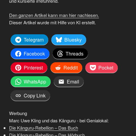
und kursierte irreführend.
Den ganzen Artikel kann man hier nachlesen.
Dieser Artikel wurde mit Hilfe von KI erstellt.
Telegram
Bluesky
Facebook
Threads
Pinterest
Reddit
Pocket
WhatsApp
Email
Copy Link
Werbung
Marc Uwe Kling und das Känguru - bei Genialokal:
Die Känguru-Rebellion – Das Buch
Die Känguru-Rebellion – Das Hörbuch