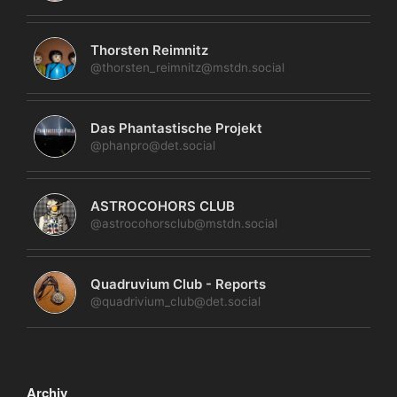
Thorsten Reimnitz
@thorsten_reimnitz@mstdn.social
Das Phantastische Projekt
@phanpro@det.social
ASTROCOHORS CLUB
@astrocohorsclub@mstdn.social
Quadruvium Club - Reports
@quadrivium_club@det.social
Archiv