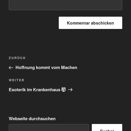
Beitragsnavigation
Vorheriger
ZURÜCK
Beitrag
Hoffnung kommt vom Machen
Nächster
WEITER
Beitrag
Esoterik im Krankenhaus 🤯
Webseite durchsuchen
Suche!