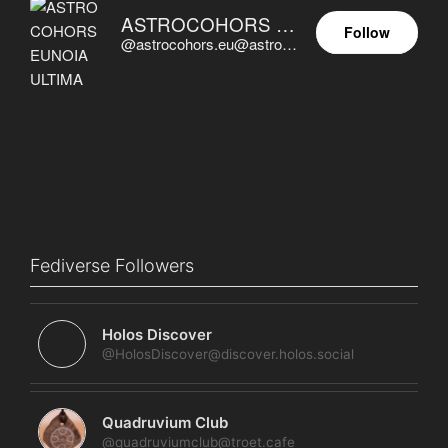
ASTROCOHORS EUNOIA ULTIMA
Follow
@astrocohors.eu@astrocohors.eu
Fediverse Followers
Holos Discover
@HolosDiscover@discover.holos.social
Quadruvium Club
@quadruviumclub@troet.cafe