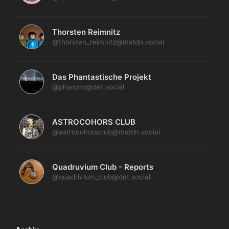
Thorsten Reimnitz
@thorsten_reimnitz@mstdn.social
Das Phantastische Projekt
@phanpro@det.social
ASTROCOHORS CLUB
@astrocohorsclub@mstdn.social
Quadruvium Club - Reports
@quadrivium_club@det.social