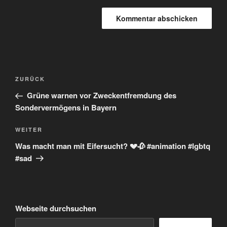
Beitragsnavigation
Vorheriger
ZURÜCK
Beitrag
Grüne warnen vor Zweckentfremdung des
Sondervermögens in Bayern
Nächster
WEITER
Beitrag
Was macht man mit Eifersucht? 💔🥀 #animation #lgbtq
#sad
Webseite durchsuchen