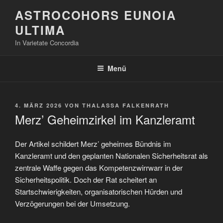
Zum
ASTROCOHORS EUNOIA
Inhalt
ULTIMA
springen
In Varietate Concordia
Menü
VERÖFFENTLICHT
4. MÄRZ 2026
VON
THALASSA FALKENRATH
AM
Merz’ Geheimzirkel im Kanzleramt
Der Artikel schildert Merz’ geheimes Bündnis im
Kanzleramt und den geplanten Nationalen Sicherheitsrat als
zentrale Waffe gegen das Kompetenzwirrwarr in der
Sicherheitspolitik. Doch der Rat scheitert an
Startschwierigkeiten, organisatorischen Hürden und
Verzögerungen bei der Umsetzung.