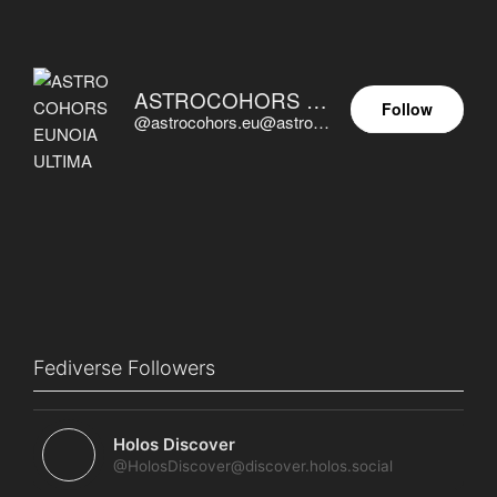
ASTROCOHORS EUNOIA ULTIMA
Follow
@astrocohors.eu@astrocohors.eu
Fediverse Followers
Holos Discover
@HolosDiscover@discover.holos.social