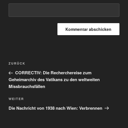
Beitragsnavigation
Vorheriger
ZURÜCK
Beitrag
CORRECTIV: Die Recherchereise zum
Geheimarchiv des Vatikans zu den weltweiten
Missbrauchsfällen
Nächster
WEITER
Beitrag
Die Nachricht von 1938 nach Wien: Verbrennen