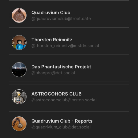
Quadruvium Club
@quadruviumclub@troet.cafe
Thorsten Reimnitz
@thorsten_reimnitz@mstdn.social
Das Phantastische Projekt
@phanpro@det.social
ASTROCOHORS CLUB
@astrocohorsclub@mstdn.social
Quadruvium Club - Reports
@quadrivium_club@det.social