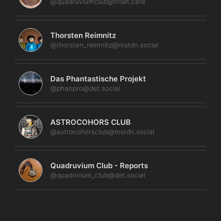
@quadruviumclub@troet.cafe
Thorsten Reimnitz
@thorsten_reimnitz@mstdn.social
Das Phantastische Projekt
@phanpro@det.social
ASTROCOHORS CLUB
@astrocohorsclub@mstdn.social
Quadruvium Club - Reports
@quadrivium_club@det.social