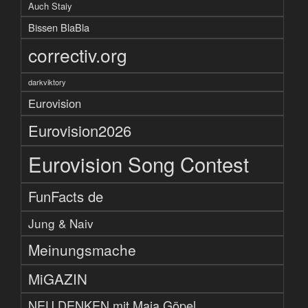
Auch Staiy
Bissen BlaBla
correctiv.org
darkviktory
Eurovision
Eurovision2026
Eurovision Song Contest
FunFacts de
Jung & Naiv
Meinungsmache
MiGAZIN
NEU DENKEN mit Maja Göpel