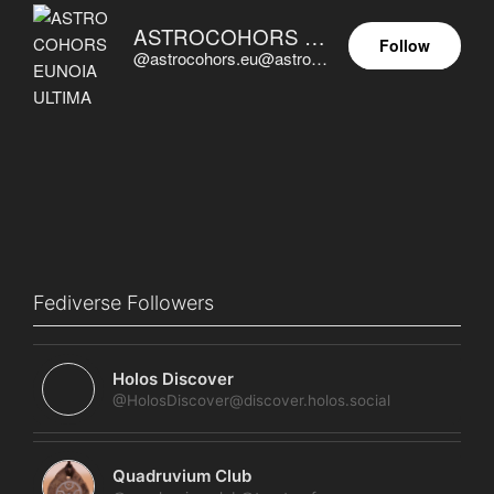
ASTROCOHORS EUNOIA ULTIMA
Follow
@astrocohors.eu@astrocohors.eu
Fediverse Followers
Holos Discover
@HolosDiscover@discover.holos.social
Quadruvium Club