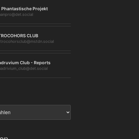
 Phantastische Projekt
anpro@det.social
TROCOHORS CLUB
trocohorsclub@mstdn.social
druvium Club - Reports
adrivium_club@det.social
ien