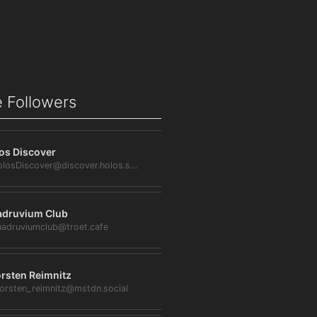
 Followers
os Discover
@HolosDiscover@discover.holos.social
druvium Club
adruviumclub@troet.cafe
rsten Reimnitz
orsten_reimnitz@mstdn.social