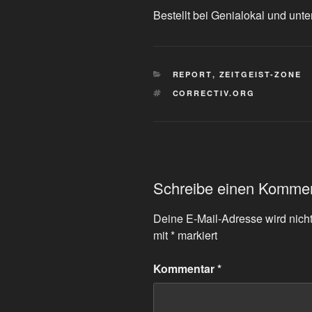
Bestellt bei Genialokal und unte
KATEGORIEN
REPORT
,
ZEITGEIST-ZONE
SCHLAGWÖRTER
CORRECTIV.ORG
Schreibe einen Komme
Deine E-Mail-Adresse wird nicht 
mit
*
markiert
Kommentar
*