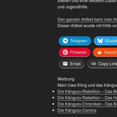
Stellen und eine bessere Zusa
und Jugendhilfe.
Den ganzen Artikel kann man hi
Dieser Artikel wurde mit Hilfe von
Telegram
Blues
Pinterest
Reddit
Email
Copy Lin
Werbung
Marc Uwe Kling und das Känguru
Die Känguru-Rebellion – Das B
Die Känguru-Rebellion – Das H
Die Känguru-Chroniken - Das Bu
Die Känguru-Comics