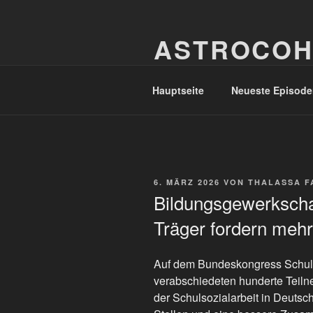
Zum
Inhalt
ASTROCOH
springen
In Varietate Concordia
Hauptseite
Neueste Episode
VERÖFFENTLICHT
6. MÄRZ 2026
VON
THALASSA F
AM
Bildungsgewerkscha
Träger fordern mehr
Auf dem Bundeskongress Schuls
verabschiedeten hunderte Teiln
der Schulsozialarbeit in Deutsch