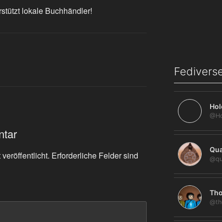
rstützt lokale Buchhändler!
Fediverse
Hol
ntar
Qua
veröffentlicht.
Erforderliche Felder sind
@qu
Tho
@th