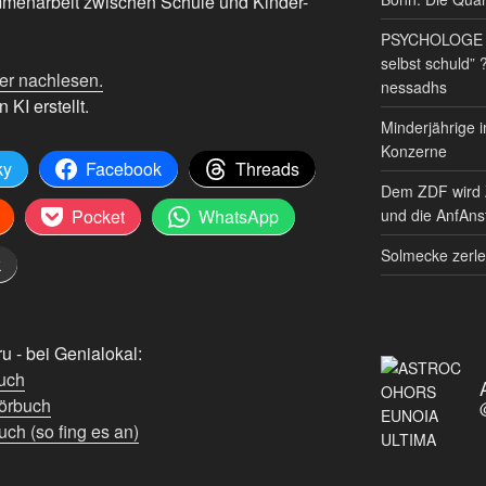
mmenarbeit zwischen Schule und Kinder-
PSYCHOLOGE RE
selbst schuld” 
er nachlesen.
nessadhs
 KI erstellt.
Minderjährige i
Konzerne
ky
Facebook
Threads
Dem ZDF wird 
und die AnfAnst
Pocket
WhatsApp
Solmecke zerle
k
 - bei Genialokal:
uch
örbuch
ch (so fing es an)