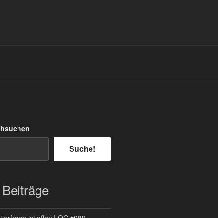
chsuchen
Suche!
 Beiträge
ierfrage ist offen | QC #089