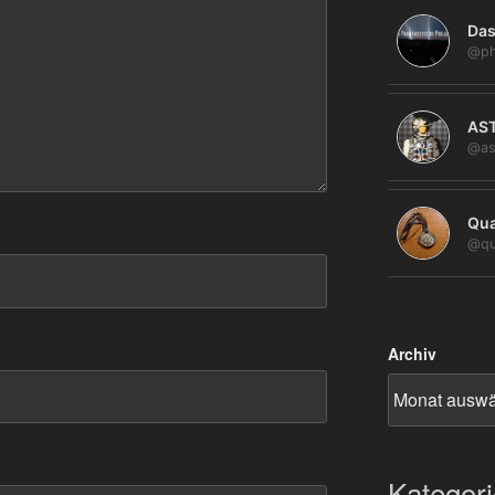
Das
@ph
AS
@as
Qua
@qu
Archiv
Kategor