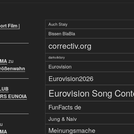
Auch Staiy
rt Film |
Bissen BlaBla
correctiv.org
darkviktory
IMA
zu
Eurovision
Größenwahn
Eurovision2026
LUB
Eurovision Song Cont
RS EUNOIA
FunFacts de
Jung & Naiv
u
Meinungsmache
IMA