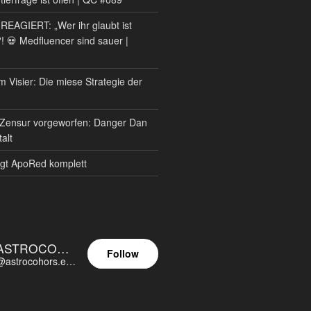
AGIERT: „Wer ihr glaubt ist
?! 💀 Medfluencer sind sauer |
m Visier: Die miese Strategie der
Zensur vorgeworfen: Danger Dan
alt
gt ApoRed komplett
ASTROCOHORS EUNOIA ULTIMA
Follow
@astrocohors.eu@astrocohors.eu