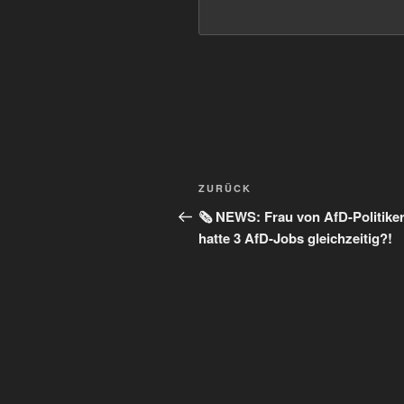
Beitragsnavigation
Vorheriger
ZURÜCK
Beitrag
🗞️ NEWS: Frau von AfD-Politike
hatte 3 AfD-Jobs gleichzeitig?!