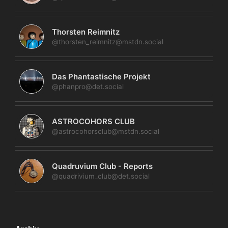
Thorsten Reimnitz
@thorsten_reimnitz@mstdn.social
Das Phantastische Projekt
@phanpro@det.social
ASTROCOHORS CLUB
@astrocohorsclub@mstdn.social
Quadruvium Club - Reports
@quadrivium_club@det.social