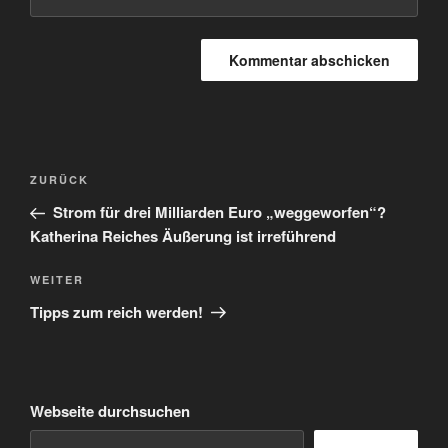
Beitragsnavigation
Vorheriger
ZURÜCK
Beitrag
Strom für drei Milliarden Euro „weggeworfen“?
Katherina Reiches Äußerung ist irreführend
Nächster
WEITER
Beitrag
Tipps zum reich werden!
Webseite durchsuchen