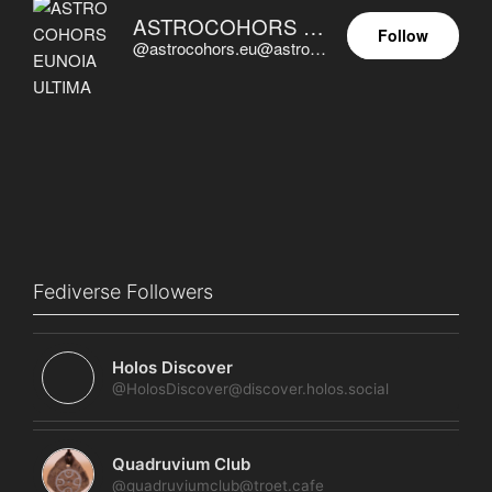
ASTROCOHORS EUNOIA ULTIMA
Follow
@astrocohors.eu@astrocohors.eu
Fediverse Followers
Holos Discover
@HolosDiscover@discover.holos.social
Quadruvium Club
@quadruviumclub@troet.cafe