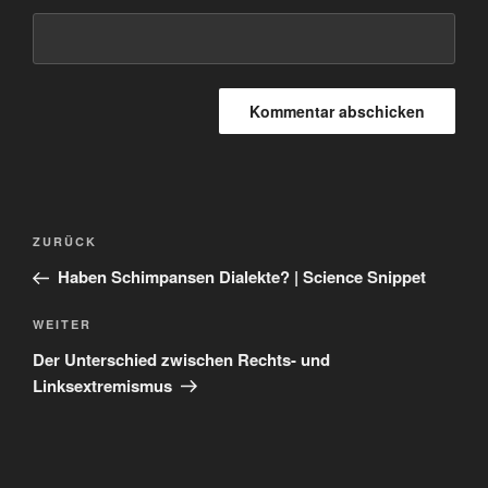
Beitragsnavigation
Vorheriger
ZURÜCK
Beitrag
Haben Schimpansen Dialekte? | Science Snippet
Nächster
WEITER
Beitrag
Der Unterschied zwischen Rechts- und
Linksextremismus