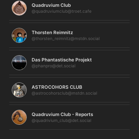
Quadruvium Club
@quadruviumclub@troet.cafe
Thorsten Reimnitz
@thorsten_reimnitz@mstdn.social
Das Phantastische Projekt
@phanpro@det.social
ASTROCOHORS CLUB
@astrocohorsclub@mstdn.social
Quadruvium Club - Reports
@quadrivium_club@det.social