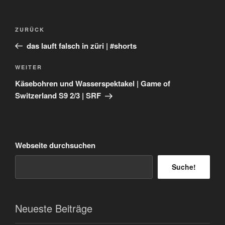
Beitragsnavigation
Vorheriger
ZURÜCK
Beitrag
das lauft falsch in züri | #shorts
Nächster
WEITER
Beitrag
Käsebohren und Wasserspektakel | Game of
Switzerland S9 2/3 | SRF
Webseite durchsuchen
Suche!
Neueste Beiträge