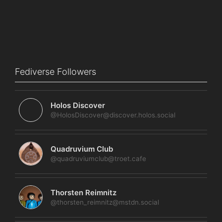
Fediverse Followers
Holos Discover
@HolosDiscover@discover.holos.social
Quadruvium Club
@quadruviumclub@troet.cafe
Thorsten Reimnitz
@thorsten_reimnitz@mstdn.social