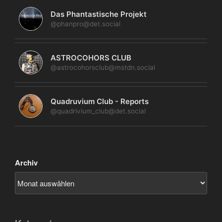
Das Phantastische Projekt
@phanpro@det.social
ASTROCOHORS CLUB
@astrocohorsclub@mstdn.social
Quadruvium Club - Reports
@quadrivium_club@det.social
Archiv