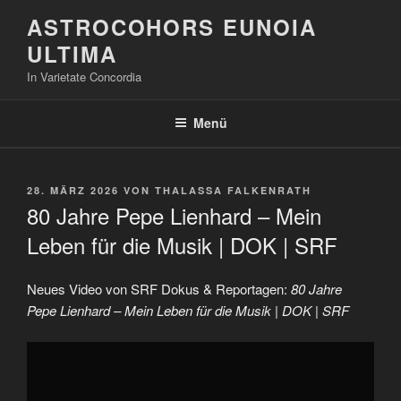
Zum
ASTROCOHORS EUNOIA
Inhalt
ULTIMA
springen
In Varietate Concordia
Menü
VERÖFFENTLICHT
28. MÄRZ 2026
VON
THALASSA FALKENRATH
AM
80 Jahre Pepe Lienhard – Mein
Leben für die Musik | DOK | SRF
Neues Video von SRF Dokus & Reportagen:
80 Jahre
Pepe Lienhard – Mein Leben für die Musik | DOK | SRF
„80
Jahre
Pepe
Lienhard
–