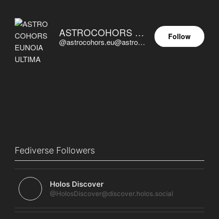
ASTROCOHORS EUNOIA ULTIMA
Follow
@astrocohors.eu@astrocohors.eu
Fediverse Followers
Holos Discover
@HolosDiscover@discover.holos.social