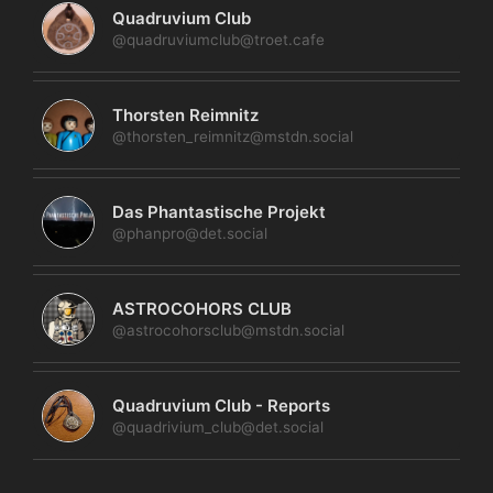
Quadruvium Club
@quadruviumclub@troet.cafe
Thorsten Reimnitz
@thorsten_reimnitz@mstdn.social
Das Phantastische Projekt
@phanpro@det.social
ASTROCOHORS CLUB
@astrocohorsclub@mstdn.social
Quadruvium Club - Reports
@quadrivium_club@det.social