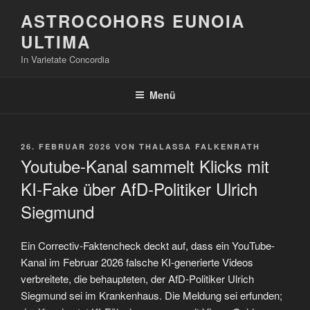
Zum
ASTROCOHORS EUNOIA
Inhalt
ULTIMA
springen
In Varietate Concordia
Menü
VERÖFFENTLICHT
26. FEBRUAR 2026
VON
THALASSA FALKENRATH
AM
Youtube-Kanal sammelt Klicks mit
KI-Fake über AfD-Politiker Ulrich
Siegmund
Ein Correctiv-Faktencheck deckt auf, dass ein YouTube-
Kanal im Februar 2026 falsche KI-generierte Videos
verbreitete, die behaupteten, der AfD-Politiker Ulrich
Siegmund sei im Krankenhaus. Die Meldung sei erfunden;