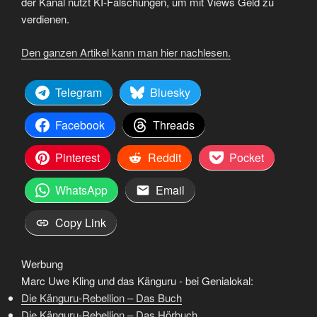
der Kanal nutzt KI-Fälschungen, um mit Views Geld zu
verdienen.
Den ganzen Artikel kann man hier nachlesen.
Telegram
Bluesky
Facebook
Threads
Pinterest
Reddit
Pocket
WhatsApp
Email
Copy Link
Werbung
Marc Uwe Kling und das Känguru - bei Genialokal:
Die Känguru-Rebellion – Das Buch
Die Känguru-Rebellion – Das Hörbuch