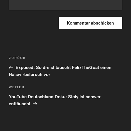
Beitragsnavigation
Vorheriger
ZURÜCK
Beitrag
Exposed: So dreist täuscht FelixTheGoat einen
Halswirbelbruch vor
Nächster
WEITER
Beitrag
YouTube Deutschland Doku: Staiy ist schwer
enttäuscht