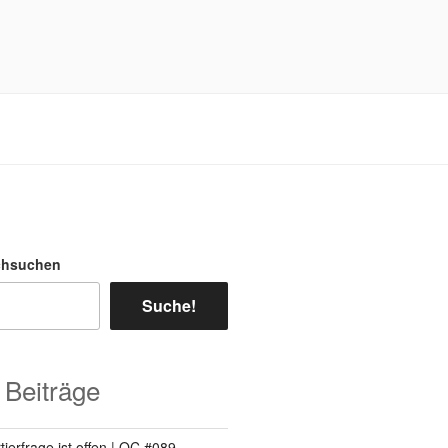
chsuchen
Suche!
 Beiträge
ierfrage ist offen | QC #089