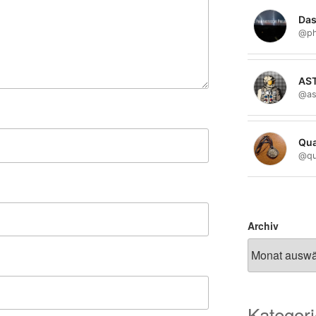
Das
@ph
AS
@as
Qua
@qu
Archiv
Kategor