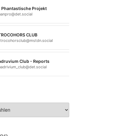
 Phantastische Projekt
anpro@det.social
TROCOHORS CLUB
trocohorsclub@mstdn.social
druvium Club - Reports
adrivium_club@det.social
ien