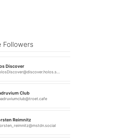
 Followers
os Discover
@HolosDiscover@discover.holos.social
druvium Club
adruviumclub@troet.cafe
rsten Reimnitz
orsten_reimnitz@mstdn.social