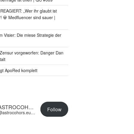
AGIERT: „Wer ihr glaubt ist
?! 💀 Medfluencer sind sauer |
m Visier: Die miese Strategie der
Zensur vorgeworfen: Danger Dan
alt
gt ApoRed komplett
ASTROCOHORS EUNOIA ULTIMA
Follow
@astrocohors.eu@astrocohors.eu