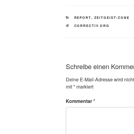
KATEGORIEN
REPORT
,
ZEITGEIST-ZONE
SCHLAGWÖRTER
CORRECTIV.ORG
Schreibe einen Komme
Deine E-Mail-Adresse wird nicht 
mit
*
markiert
Kommentar
*