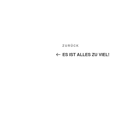
Beitragsnavigation
Vorheriger
ZURÜCK
Beitrag
ES IST ALLES ZU VIEL!