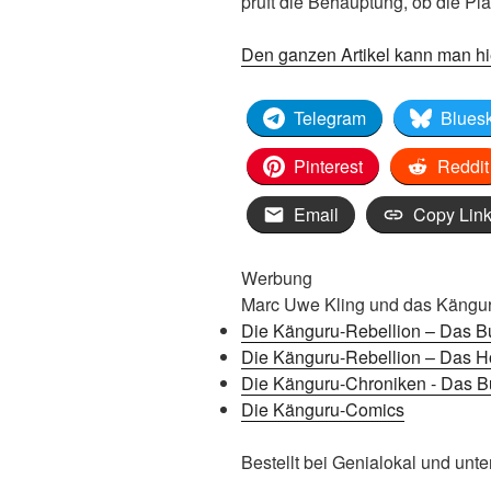
prüft die Behauptung, ob die Pl
Den ganzen Artikel kann man hi
Telegram
Blues
Pinterest
Reddit
Email
Copy Lin
Werbung
Marc Uwe Kling und das Känguru
Die Känguru-Rebellion – Das B
Die Känguru-Rebellion – Das H
Die Känguru-Chroniken - Das Bu
Die Känguru-Comics
Bestellt bei Genialokal und unte