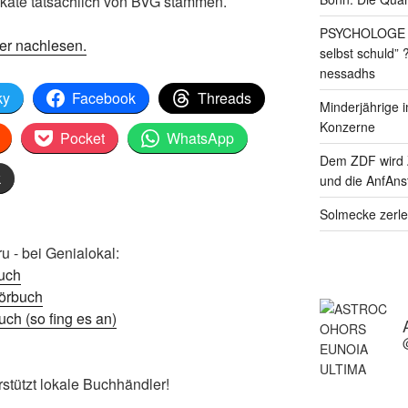
akate tatsächlich von BVG stammen.
PSYCHOLOGE RE
er nachlesen.
selbst schuld” 
nessadhs
ky
Facebook
Threads
Minderjährige i
Konzerne
Pocket
WhatsApp
Dem ZDF wird 
k
und die AnfAnst
Solmecke zerle
 - bei Genialokal:
uch
örbuch
ch (so fing es an)
rstützt lokale Buchhändler!