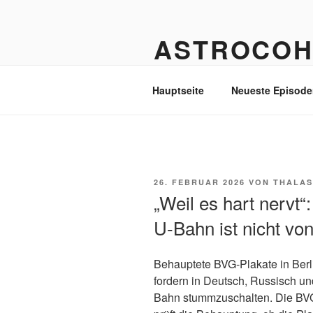
Zum
Inhalt
ASTROCOH
springen
In Varietate Concordia
Hauptseite
Neueste Episode
VERÖFFENTLICHT
26. FEBRUAR 2026
VON
THALAS
AM
„Weil es hart nervt“:
U-Bahn ist nicht vo
Behauptete BVG-Plakate in Berl
fordern in Deutsch, Russisch un
Bahn stummzuschalten. Die BVG 