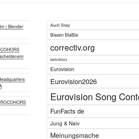
Auch Staiy
lm | Blender
Bissen BlaBla
correctiv.org
TROCOHORS
escheidenem
darkviktory
Eurovision
eadquarters
Eurovision2026
A
Eurovision Song Cont
TROCOHORS
FunFacts de
Jung & Naiv
Meinungsmache