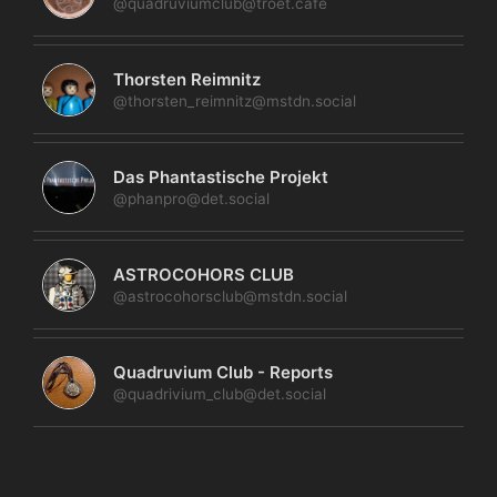
@quadruviumclub@troet.cafe
Thorsten Reimnitz
@thorsten_reimnitz@mstdn.social
Das Phantastische Projekt
@phanpro@det.social
ASTROCOHORS CLUB
@astrocohorsclub@mstdn.social
Quadruvium Club - Reports
@quadrivium_club@det.social