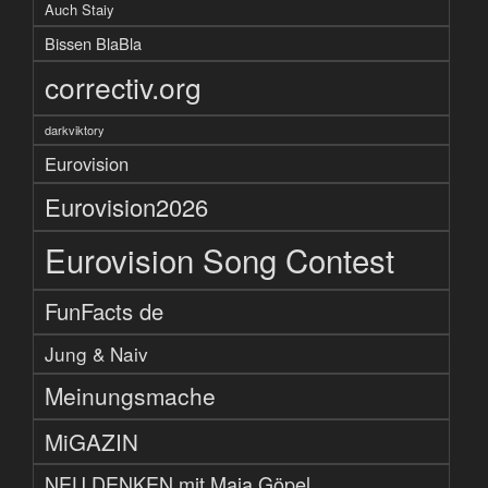
Auch Staiy
Bissen BlaBla
correctiv.org
darkviktory
Eurovision
Eurovision2026
Eurovision Song Contest
FunFacts de
Jung & Naiv
Meinungsmache
MiGAZIN
NEU DENKEN mit Maja Göpel