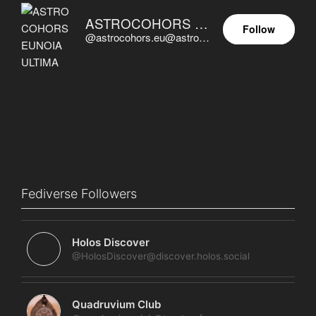
ASTROCOHORS EUNOIA ULTIMA
Follow
@astrocohors.eu@astrocohors.eu
Fediverse Followers
Holos Discover
@HolosDiscover@discover.holos.social
Quadruvium Club