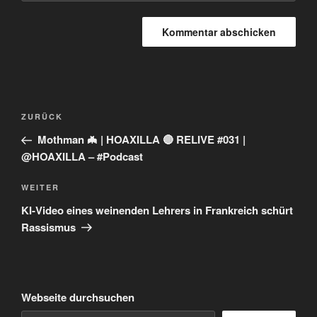
Beitragsnavigation
Vorheriger
ZURÜCK
Beitrag
Mothman 🦇 | HOAXILLA 🔴 RELIVE #031 |
@HOAXILLA – #Podcast
Nächster
WEITER
Beitrag
KI-Video eines weinenden Lehrers in Frankreich schürt
Rassismus
Webseite durchsuchen