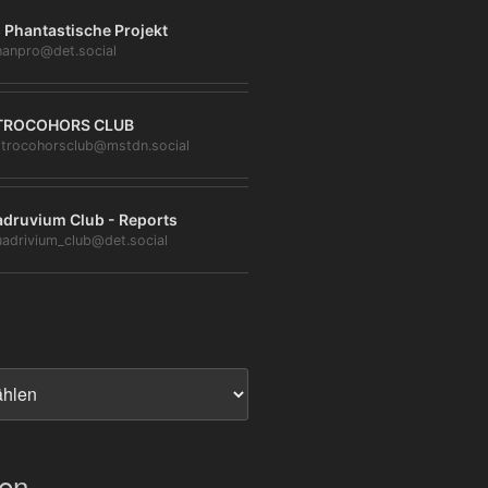
 Phantastische Projekt
anpro@det.social
TROCOHORS CLUB
trocohorsclub@mstdn.social
druvium Club - Reports
adrivium_club@det.social
ien