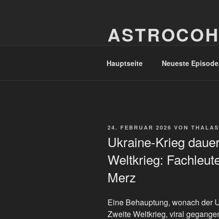
Zum
Inhalt
ASTROCOH
springen
In Varietate Concordia
Hauptseite
Neueste Episode
VERÖFFENTLICHT
24. FEBRUAR 2026
VON
THALAS
AM
Ukraine-Krieg dauer
Weltkrieg: Fachleut
Merz
Eine Behauptung, wonach der Uk
Zweite Weltkrieg, viral gegangen