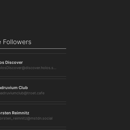
 Followers
os Discover
@HolosDiscover@discover.holos.social
druvium Club
adruviumclub@troet.cafe
rsten Reimnitz
orsten_reimnitz@mstdn.social