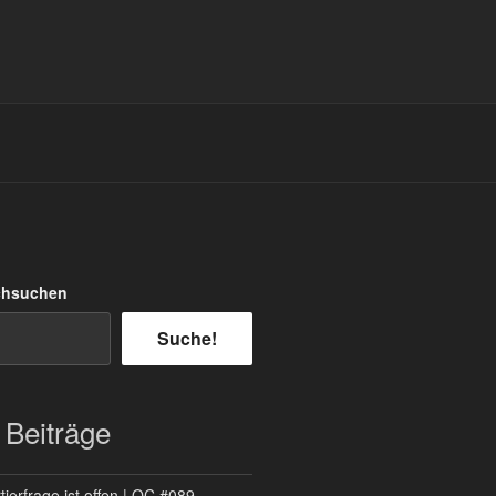
chsuchen
Suche!
 Beiträge
ierfrage ist offen | QC #089