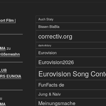
Auch Staiy
rt Film |
Bissen BlaBla
correctiv.org
darkviktory
IMA
zu
Eurovision
Größenwahn
Eurovision2026
LUB
Eurovision Song Cont
RS EUNOIA
FunFacts de
Jung & Naiv
u
Meinungsmache
IMA