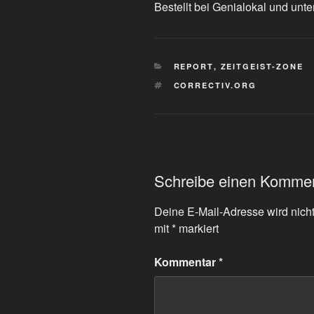
Bestellt bei Genialokal und unte
KATEGORIEN
REPORT
,
ZEITGEIST-ZONE
SCHLAGWÖRTER
CORRECTIV.ORG
Schreibe einen Komme
Deine E-Mail-Adresse wird nicht 
mit
*
markiert
Kommentar
*