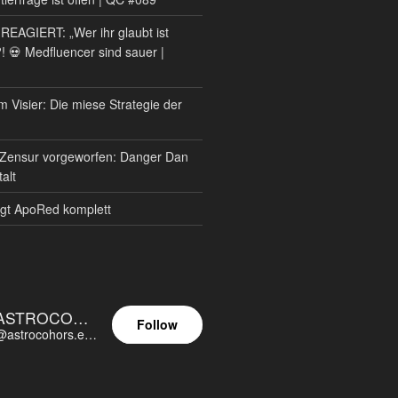
AGIERT: „Wer ihr glaubt ist
?! 💀 Medfluencer sind sauer |
m Visier: Die miese Strategie der
Zensur vorgeworfen: Danger Dan
alt
gt ApoRed komplett
ASTROCOHORS EUNOIA ULTIMA
Follow
@astrocohors.eu@astrocohors.eu