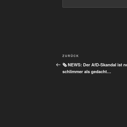
Beitragsnavigation
Vorheriger
ZURÜCK
Beitrag
🗞️ NEWS: Der AfD-Skandal ist n
schlimmer als gedacht…