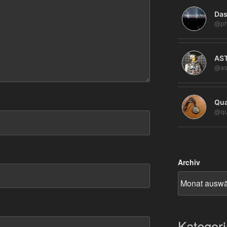
Das
@ph
AS
@as
Qua
@qu
Archiv
Kategor