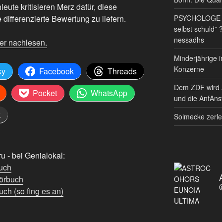
hleute kritisieren Merz dafür, diese
PSYCHOLOGE RE
 differenzierte Bewertung zu liefern.
selbst schuld” 
nessadhs
er nachlesen.
Minderjährige i
Konzerne
ky
Facebook
Threads
Dem ZDF wird 
Pocket
WhatsApp
und die AnfAnst
k
Solmecke zerle
 - bei Genialokal:
uch
örbuch
ch (so fing es an)