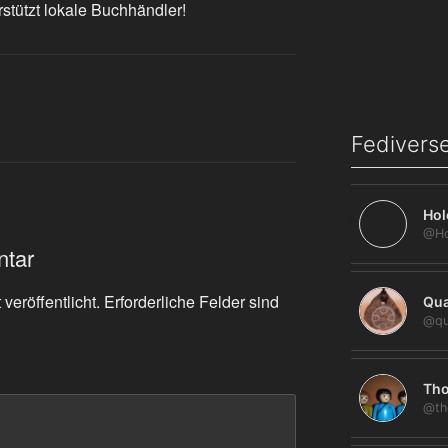
rstützt lokale Buchhändler!
Fediverse
Hol
ntar
veröffentlicht.
Erforderliche Felder sind
Qua
@qu
Tho
@th