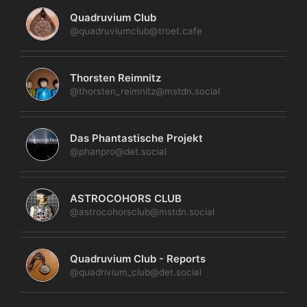
Quadruvium Club
@quadruviumclub@troet.cafe
Thorsten Reimnitz
@thorsten_reimnitz@mstdn.social
Das Phantastische Projekt
@phanpro@det.social
ASTROCOHORS CLUB
@astrocohorsclub@mstdn.social
Quadruvium Club - Reports
@quadrivium_club@det.social