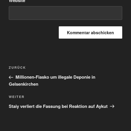
Website
Beitragsnavigation
Vorheriger
ZURÜCK
Beitrag
Millionen-Fiasko um illegale Deponie in
Gelsenkirchen
Nächster
WEITER
Beitrag
Staiy verliert die Fassung bei Reaktion auf Aykut