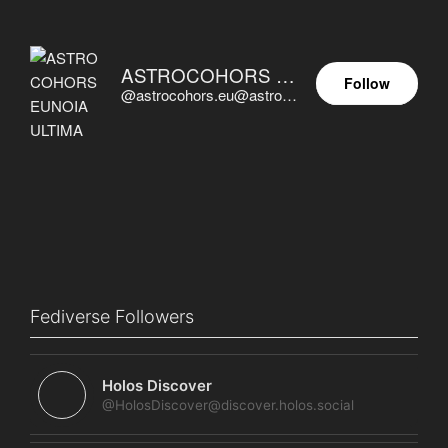
ASTROCOHORS EUNOIA ULTIMA
Follow
@astrocohors.eu@astrocohors.eu
Fediverse Followers
Holos Discover
@HolosDiscover@discover.holos.social