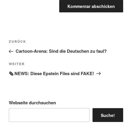
Beitragsnavigation
Vorheriger
ZURÜCK
Beitrag
Cartoon-Arena: Sind die Deutschen zu faul?
Nächster
WEITER
Beitrag
🗞️ NEWS: Diese Epstein Files sind FAKE!
Webseite durchsuchen
Suche!