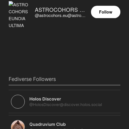
ASTROCOHORS EUNOIA ULTIMA
Follow
@astrocohors.eu@astrocohors.eu
Fediverse Followers
Holos Discover
@HolosDiscover@discover.holos.social
Quadruvium Club