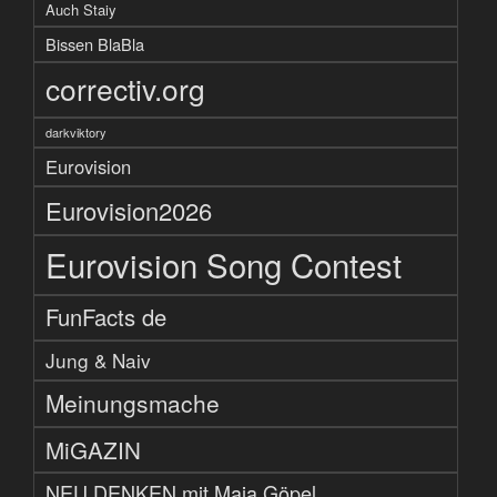
Auch Staiy
Bissen BlaBla
correctiv.org
darkviktory
Eurovision
Eurovision2026
Eurovision Song Contest
FunFacts de
Jung & Naiv
Meinungsmache
MiGAZIN
NEU DENKEN mit Maja Göpel