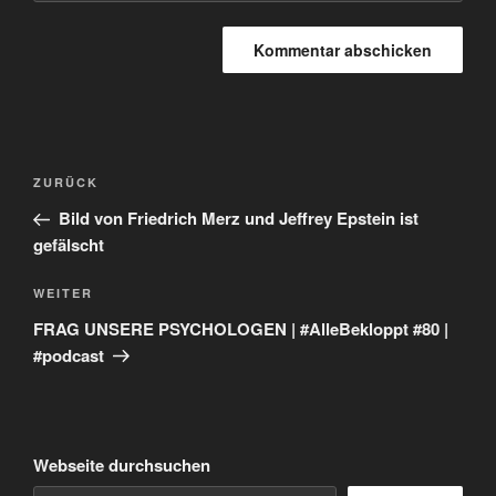
Beitragsnavigation
Vorheriger
ZURÜCK
Beitrag
Bild von Friedrich Merz und Jeffrey Epstein ist
gefälscht
Nächster
WEITER
Beitrag
FRAG UNSERE PSYCHOLOGEN | #AlleBekloppt #80 |
#podcast
Webseite durchsuchen