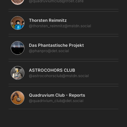
@quadruviumclub@troet.cafe
Thorsten Reimnitz
@thorsten_reimnitz@mstdn.social
Das Phantastische Projekt
@phanpro@det.social
ASTROCOHORS CLUB
@astrocohorsclub@mstdn.social
Quadruvium Club - Reports
@quadrivium_club@det.social