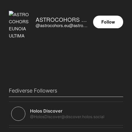
ASTROCOHORS EUNOIA ULTIMA
Follow
@astrocohors.eu@astrocohors.eu
Fediverse Followers
Holos Discover
@HolosDiscover@discover.holos.social