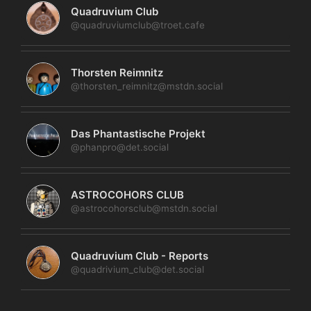
Quadruvium Club
@quadruviumclub@troet.cafe
Thorsten Reimnitz
@thorsten_reimnitz@mstdn.social
Das Phantastische Projekt
@phanpro@det.social
ASTROCOHORS CLUB
@astrocohorsclub@mstdn.social
Quadruvium Club - Reports
@quadrivium_club@det.social