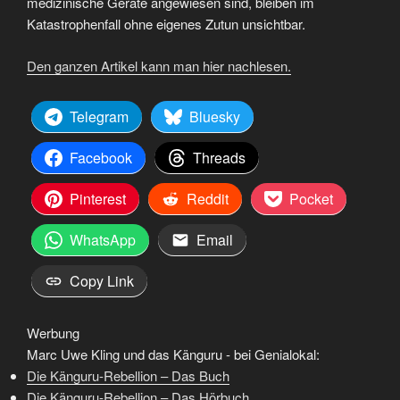
medizinische Geräte angewiesen sind, bleiben im
Katastrophenfall ohne eigenes Zutun unsichtbar.
Den ganzen Artikel kann man hier nachlesen.
Telegram
Bluesky
Facebook
Threads
Pinterest
Reddit
Pocket
WhatsApp
Email
Copy Link
Werbung
Marc Uwe Kling und das Känguru - bei Genialokal:
Die Känguru-Rebellion – Das Buch
Die Känguru-Rebellion – Das Hörbuch