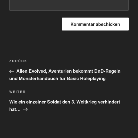
Beitragsnavigation
Vorheriger
ZURÜCK
Beitrag
Alien Evolved, Aventurien bekommt DnD-Regeln
und Monsterhandbuch für Basic Roleplaying
Nächster
WEITER
Beitrag
Wie ein einzelner Soldat den 3. Weltkrieg verhindert
hat…