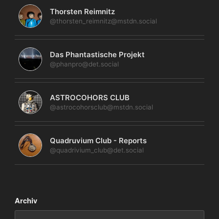
Thorsten Reimnitz
@thorsten_reimnitz@mstdn.social
Das Phantastische Projekt
@phanpro@det.social
ASTROCOHORS CLUB
@astrocohorsclub@mstdn.social
Quadruvium Club - Reports
@quadrivium_club@det.social
Archiv