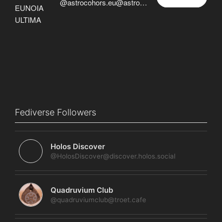
@astrocohors.eu@astrocohors.eu
Fediverse Followers
Holos Discover
@HolosDiscover@discover.holos.social
Quadruvium Club
@quadruviumclub@troet.cafe