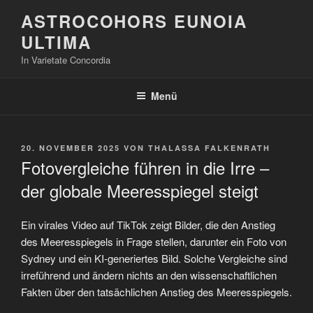
Zum
ASTROCOHORS EUNOIA
Inhalt
ULTIMA
springen
In Varietate Concordia
Menü
VERÖFFENTLICHT
20. NOVEMBER 2025
VON
THALASSA FALKENRATH
AM
Fotovergleiche führen in die Irre –
der globale Meeresspiegel steigt
Ein virales Video auf TikTok zeigt Bilder, die den Anstieg
des Meeresspiegels in Frage stellen, darunter ein Foto von
Sydney und ein KI-generiertes Bild. Solche Vergleiche sind
irreführend und ändern nichts an den wissenschaftlichen
Fakten über den tatsächlichen Anstieg des Meeresspiegels.