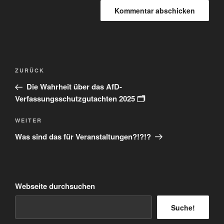
Beitragsnavigation
Vorheriger
ZURÜCK
Beitrag
Die Wahrheit über das AfD-
Verfassungsschutzgutachten 2025 🗂️
Nächster
WEITER
Beitrag
Was sind das für Veranstaltungen?!?!?
Webseite durchsuchen
Suche!