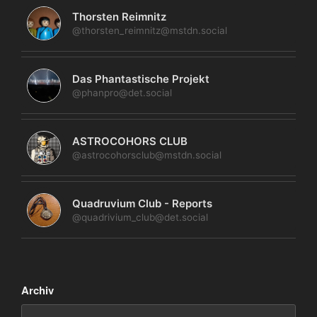
Thorsten Reimnitz
@thorsten_reimnitz@mstdn.social
Das Phantastische Projekt
@phanpro@det.social
ASTROCOHORS CLUB
@astrocohorsclub@mstdn.social
Quadruvium Club - Reports
@quadrivium_club@det.social
Archiv