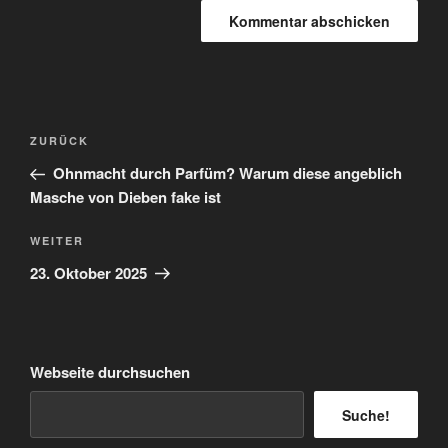
Beitragsnavigation
Vorheriger
ZURÜCK
Beitrag
Ohnmacht durch Parfüm? Warum diese angeblich
Masche von Dieben fake ist
Nächster
WEITER
Beitrag
23. Oktober 2025
Webseite durchsuchen
Suche!