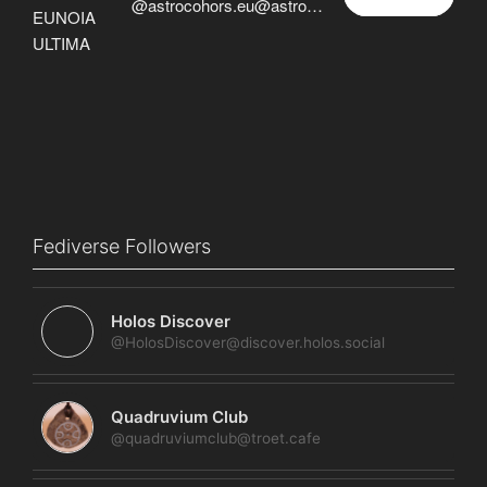
@astrocohors.eu@astrocohors.eu
Fediverse Followers
Holos Discover
@HolosDiscover@discover.holos.social
Quadruvium Club
@quadruviumclub@troet.cafe