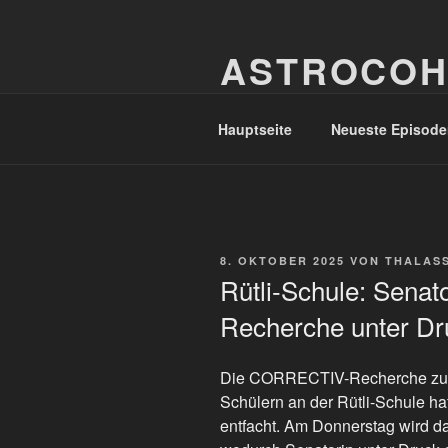
Zum
Inhalt
ASTROCOH
springen
In Varietate Concordia
Hauptseite
Neueste Episode
VERÖFFENTLICHT
8. OKTOBER 2025
VON
THALAS
AM
Rütli-Schule: Sena
Recherche unter Dr
Die CORRECTIV-Recherche zu q
Schülern an der Rütli-Schule hat
entfacht. Am Donnerstag wird d