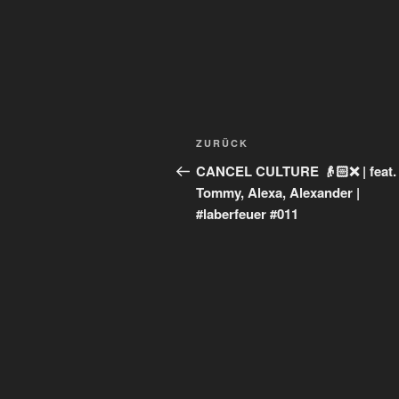
Beitragsnavigation
Vorheriger
ZURÜCK
Beitrag
CANCEL CULTURE 👴🏻❌ | feat.
Tommy, Alexa, Alexander |
#laberfeuer #011