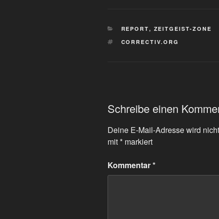
KATEGORIEN
REPORT
,
ZEITGEIST-ZONE
SCHLAGWÖRTER
CORRECTIV.ORG
Schreibe einen Komme
Deine E-Mail-Adresse wird nicht 
mit
*
markiert
Kommentar
*