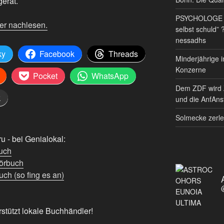
erät.
PSYCHOLOGE RE
er nachlesen.
selbst schuld” 
nessadhs
ky
Facebook
Threads
Minderjährige i
Konzerne
Pocket
WhatsApp
Dem ZDF wird 
k
und die AnfAnst
Solmecke zerle
 - bei Genialokal:
uch
örbuch
ch (so fing es an)
rstützt lokale Buchhändler!