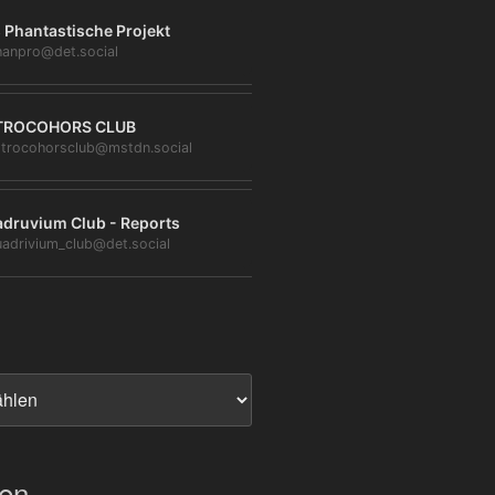
 Phantastische Projekt
anpro@det.social
TROCOHORS CLUB
trocohorsclub@mstdn.social
druvium Club - Reports
adrivium_club@det.social
ien