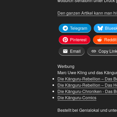
wodurch Senatorin unter Druck g
Den ganzen Artikel kann man hi
Telegram
Blues
Pinterest
Reddit
Email
Copy Lin
Werbung
Marc Uwe Kling und das Känguru
Die Känguru-Rebellion – Das B
Die Känguru-Rebellion – Das H
Die Känguru-Chroniken - Das Bu
Die Känguru-Comics
Bestellt bei Genialokal und unte