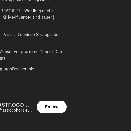
AGIERT: „Wer ihr glaubt ist
?! 💀 Medfluencer sind sauer |
m Visier: Die miese Strategie der
Zensur vorgeworfen: Danger Dan
alt
gt ApoRed komplett
ASTROCOHORS EUNOIA ULTIMA
Follow
@astrocohors.eu@astrocohors.eu