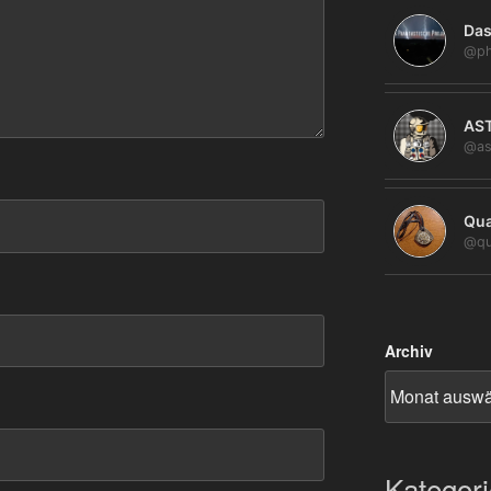
Das
@ph
AS
@as
Qua
@qu
Archiv
Kategor