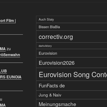
Auch Staiy
rt Film |
Bissen BlaBla
correctiv.org
darkviktory
IMA
zu
Eurovision
Größenwahn
Eurovision2026
LUB
Eurovision Song Cont
RS EUNOIA
FunFacts de
Jung & Naiv
u
Meinungsmache
IMA