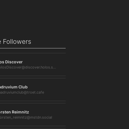
 Followers
os Discover
@HolosDiscover@discover.holos.social
druvium Club
adruviumclub@troet.cafe
rsten Reimnitz
orsten_reimnitz@mstdn.social