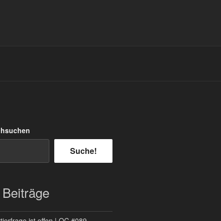
chsuchen
Suche!
 Beiträge
ierfrage ist offen | QC #089