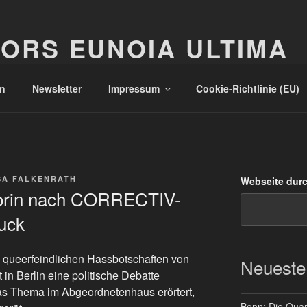
ORS EUNOIA ULTIMA
n
Newsletter
Impressum
Cookie-Richtlinie (EU)
SA FALKENRATH
Webseite dur
torin nach CORRECTIV-
uck
ueerfeindlichen Hassbotschaften von
Neueste
 in Berlin eine politische Debatte
as Thema im Abgeordnetenhaus erörtert,
Bonn: Die Quart