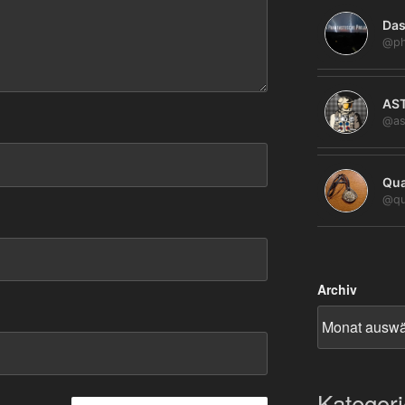
Das
@ph
AS
@as
Qua
@qu
Archiv
Kategor