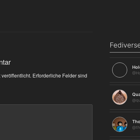
Fediverse
ntar
Hol
veröffentlicht.
Erforderliche Felder sind
Qua
@qu
Tho
@th