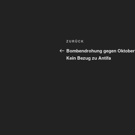
Beitragsnavigation
Vorheriger
ZURÜCK
Beitrag
Bombendrohung gegen Oktoberf
Kein Bezug zu Antifa