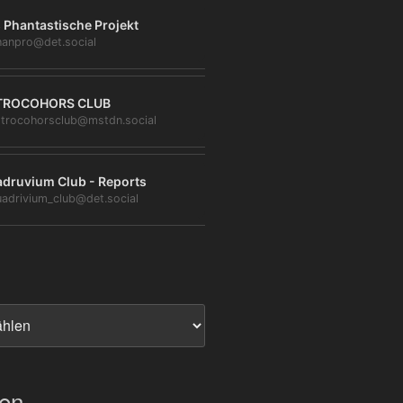
 Phantastische Projekt
anpro@det.social
TROCOHORS CLUB
trocohorsclub@mstdn.social
druvium Club - Reports
adrivium_club@det.social
ien