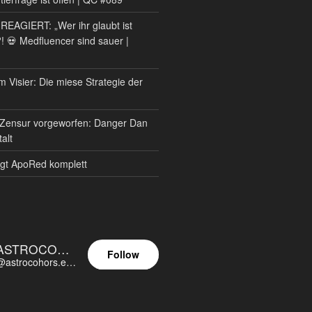
AGIERT: „Wer ihr glaubt ist
?! 💀 Medfluencer sind sauer |
m Visier: Die miese Strategie der
Zensur vorgeworfen: Danger Dan
alt
gt ApoRed komplett
ASTROCOHORS EUNOIA ULTIMA
Follow
@astrocohors.eu@astrocohors.eu