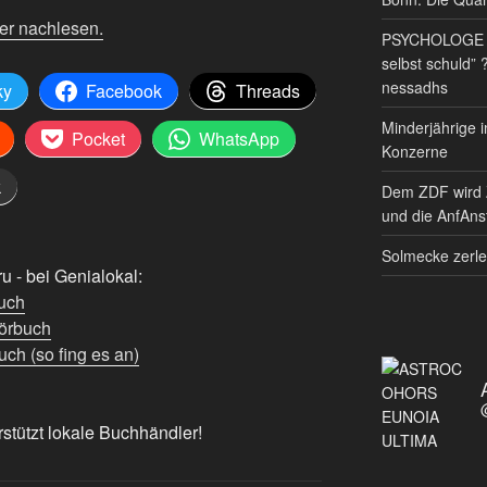
er nachlesen.
PSYCHOLOGE RE
selbst schuld” 
nessadhs
ky
Facebook
Threads
Minderjährige i
Pocket
WhatsApp
Konzerne
k
Dem ZDF wird 
und die AnfAnst
Solmecke zerle
 - bei Genialokal:
uch
örbuch
ch (so fing es an)
rstützt lokale Buchhändler!