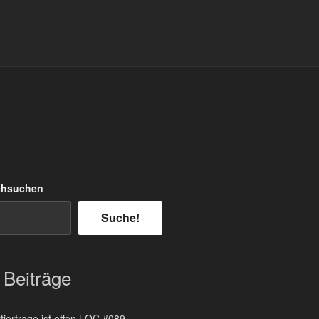
chsuchen
Suche!
 Beiträge
ierfrage ist offen | QC #089