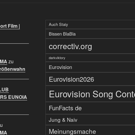
Auch Staiy
rt Film |
Bissen BlaBla
correctiv.org
darkviktory
IMA
zu
Eurovision
Größenwahn
Eurovision2026
LUB
Eurovision Song Cont
RS EUNOIA
FunFacts de
Jung & Naiv
u
Meinungsmache
IMA