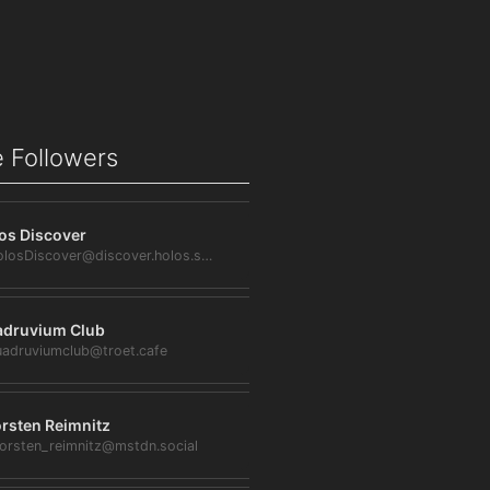
 Followers
os Discover
@HolosDiscover@discover.holos.social
druvium Club
adruviumclub@troet.cafe
rsten Reimnitz
orsten_reimnitz@mstdn.social