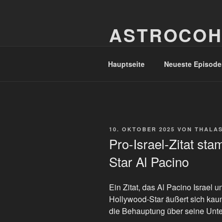
Zum
Inhalt
ASTROCOH
springen
In Varietate Concordia
Hauptseite
Neueste Episode
VERÖFFENTLICHT
10. OKTOBER 2025
VON
THALA
AM
Pro-Israel-Zitat st
Star Al Pacino
Ein Zitat, das Al Pacino Israel un
Hollywood-Star äußert sich kaum
die Behauptung über seine Unter