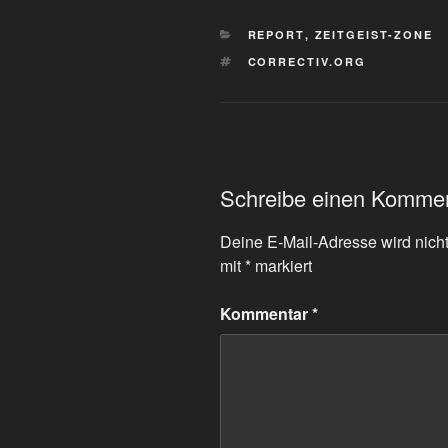
KATEGORIEN
REPORT
,
ZEITGEIST-ZONE
SCHLAGWÖRTER
CORRECTIV.ORG
Schreibe einen Komme
Deine E-Mail-Adresse wird nicht 
mit
*
markiert
Kommentar
*