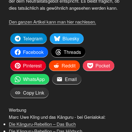
der dem Neutralitätsgebot entspricht. Es bleibt fraglich, ob
dies tatsächlich als gewöhnlich angesehen werden kann.
Den ganzen Artikel kann man hier nachlesen.
Telegram
Bluesky
Facebook
Threads
Pinterest
Reddit
Pocket
WhatsApp
Email
Copy Link
Werbung
Marc Uwe Kling und das Känguru - bei Genialokal:
Die Känguru-Rebellion – Das Buch
Die Känguru-Rebellion – Das Hörbuch