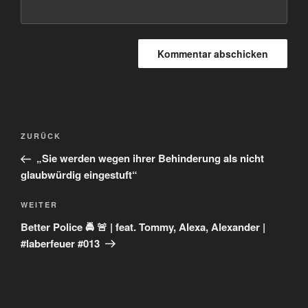
Beitragsnavigation
Vorheriger
ZURÜCK
Beitrag
„Sie werden wegen ihrer Behinderung als nicht
glaubwürdig eingestuft“
Nächster
WEITER
Beitrag
Better Police 🚔 🚨 | feat. Tommy, Alexa, Alexander |
#laberfeuer #013