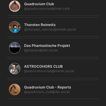
Quadruvium Club
@quadruviumclub@troet.cafe
Thorsten Reimnitz
@thorsten_reimnitz@mstdn.social
Das Phantastische Projekt
@phanpro@det.social
ASTROCOHORS CLUB
@astrocohorsclub@mstdn.social
Quadruvium Club - Reports
@quadrivium_club@det.social