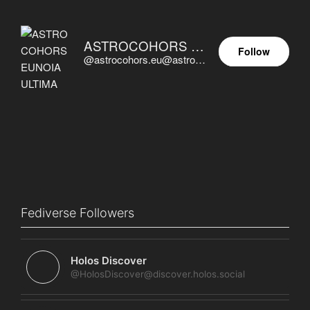
ASTROCOHORS EUNOIA ULTIMA
Follow
@astrocohors.eu@astrocohors.eu
Fediverse Followers
Holos Discover
@HolosDiscover@discover.holos.social