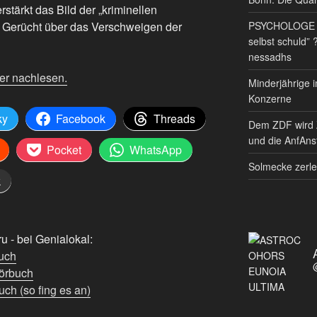
tärkt das Bild der „kriminellen
PSYCHOLOGE RE
e Gerücht über das Verschweigen der
selbst schuld” 
nessadhs
er nachlesen.
Minderjährige i
Konzerne
ky
Facebook
Threads
Dem ZDF wird 
und die AnfAnst
Pocket
WhatsApp
Solmecke zerle
k
 - bei Genialokal:
uch
örbuch
ch (so fing es an)