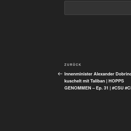
Beitragsnavigation
Vorheriger
ZURÜCK
Beitrag
Innenminister Alexander Dobrin
kuschelt mit Taliban | HOPPS
GENOMMEN – Ep. 31 | #CSU #