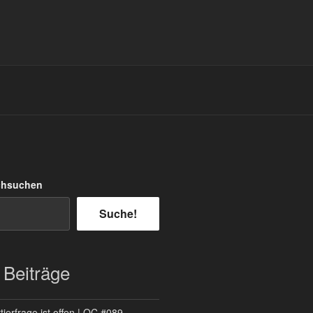
chsuchen
Suche!
 Beiträge
ierfrage ist offen | QC #089