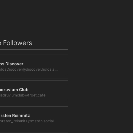
 Followers
os Discover
@HolosDiscover@discover.holos.social
druvium Club
adruviumclub@troet.cafe
rsten Reimnitz
orsten_reimnitz@mstdn.social