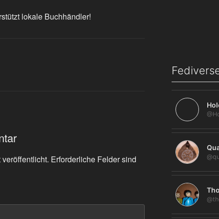
rstützt lokale Buchhändler!
Fediverse
Hol
ntar
Qua
@qu
veröffentlicht.
Erforderliche Felder sind
Tho
@th