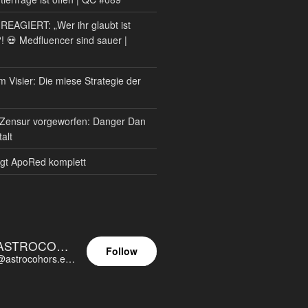
AGIERT: „Wer ihr glaubt ist
?! 💀 Medfluencer sind sauer |
m Visier: Die miese Strategie der
Zensur vorgeworfen: Danger Dan
alt
gt ApoRed komplett
ASTROCOHORS EUNOIA ULTIMA
Follow
@astrocohors.eu@astrocohors.eu