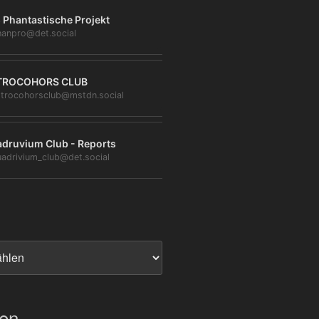
 Phantastische Projekt
anpro@det.social
TROCOHORS CLUB
trocohorsclub@mstdn.social
druvium Club - Reports
adrivium_club@det.social
ien