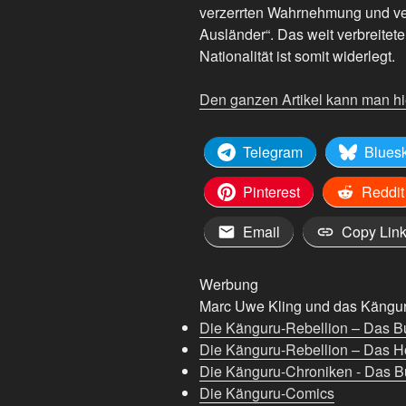
verzerrten Wahrnehmung und vers
Ausländer“. Das weit verbreitet
Nationalität ist somit widerlegt.
Den ganzen Artikel kann man hi
Telegram
Blues
Pinterest
Reddit
Email
Copy Lin
Werbung
Marc Uwe Kling und das Känguru
Die Känguru-Rebellion – Das B
Die Känguru-Rebellion – Das H
Die Känguru-Chroniken - Das Bu
Die Känguru-Comics