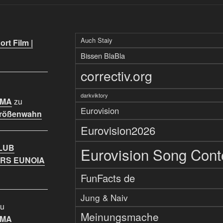
Auch Staiy
rt Film |
Bissen BlaBla
correctiv.org
darkviktory
IMA
zu
Eurovision
Größenwahn
Eurovision2026
LUB
Eurovision Song Cont
RS EUNOIA
FunFacts de
Jung & Naiv
u
Meinungsmache
IMA