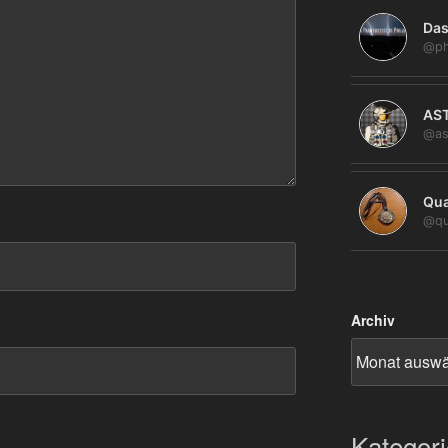
Das
@ph
AS
@as
Qua
@qu
Archiv
Kategor