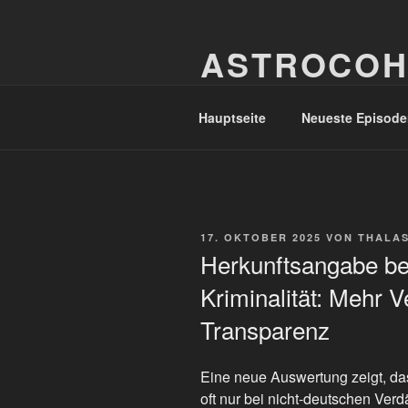
Zum
Inhalt
ASTROCOH
springen
In Varietate Concordia
Hauptseite
Neueste Episode
VERÖFFENTLICHT
17. OKTOBER 2025
VON
THALA
AM
Herkunftsangabe be
Kriminalität: Mehr V
Transparenz
Eine neue Auswertung zeigt, das
oft nur bei nicht-deutschen Verd