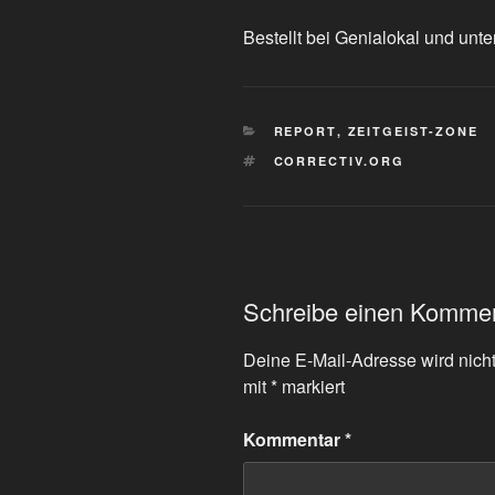
Bestellt bei Genialokal und unte
KATEGORIEN
REPORT
,
ZEITGEIST-ZONE
SCHLAGWÖRTER
CORRECTIV.ORG
Schreibe einen Komme
Deine E-Mail-Adresse wird nicht 
mit
*
markiert
Kommentar
*