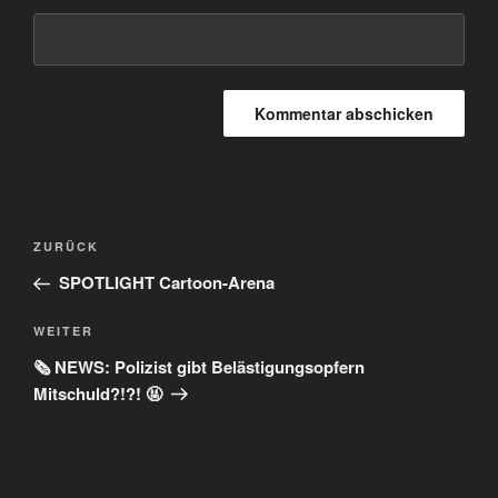
Beitragsnavigation
Vorheriger
ZURÜCK
Beitrag
SPOTLIGHT Cartoon-Arena
Nächster
WEITER
Beitrag
🗞️ NEWS: Polizist gibt Belästigungsopfern
Mitschuld?!?! 🤬