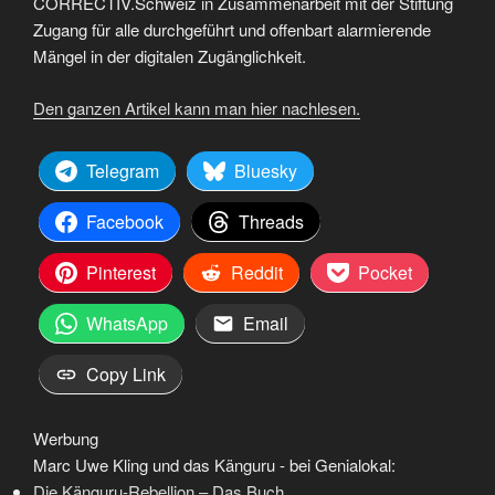
CORRECTIV.Schweiz in Zusammenarbeit mit der Stiftung
Zugang für alle durchgeführt und offenbart alarmierende
Mängel in der digitalen Zugänglichkeit.
Den ganzen Artikel kann man hier nachlesen.
Telegram
Bluesky
Facebook
Threads
Pinterest
Reddit
Pocket
WhatsApp
Email
Copy Link
Werbung
Marc Uwe Kling und das Känguru - bei Genialokal:
Die Känguru-Rebellion – Das Buch