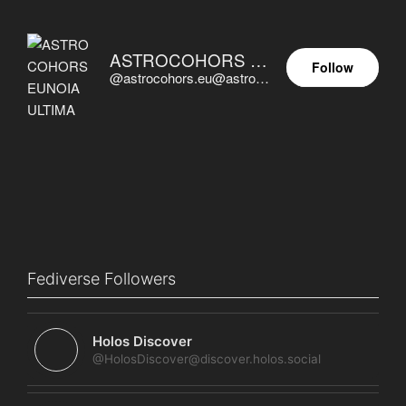
ASTROCOHORS EUNOIA ULTIMA
Follow
@astrocohors.eu@astrocohors.eu
Fediverse Followers
Holos Discover
@HolosDiscover@discover.holos.social