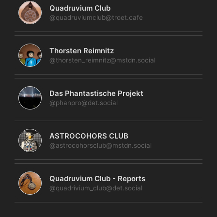
Quadruvium Club
@quadruviumclub@troet.cafe
Thorsten Reimnitz
@thorsten_reimnitz@mstdn.social
Das Phantastische Projekt
@phanpro@det.social
ASTROCOHORS CLUB
@astrocohorsclub@mstdn.social
Quadruvium Club - Reports
@quadrivium_club@det.social