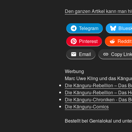
Den ganzen Artikel kann man hi
Telegram
Blues
Pinterest
Reddit
Email
Copy Lin
Werbung
Marc Uwe Kling und das Känguru
Die Känguru-Rebellion – Das B
Die Känguru-Rebellion – Das H
Die Känguru-Chroniken - Das Bu
Die Känguru-Comics
Bestellt bei Genialokal und unte