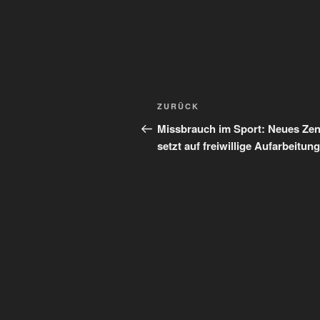
Beitragsnavigation
Vorheriger
ZURÜCK
Beitrag
Missbrauch im Sport: Neues Ze
setzt auf freiwillige Aufarbeitung