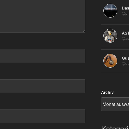
Das
@ph
AS
@as
Qua
@qu
Archiv
Kategor