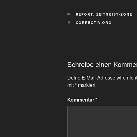
KATEGORIEN
REPORT
,
ZEITGEIST-ZONE
SCHLAGWÖRTER
CORRECTIV.ORG
Schreibe einen Komme
Deine E-Mail-Adresse wird nicht 
mit
*
markiert
Kommentar
*