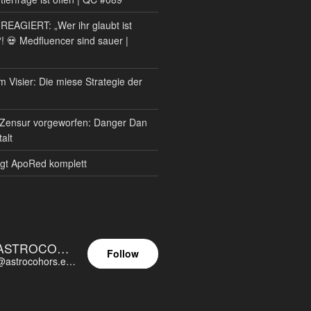
AGIERT: „Wer ihr glaubt ist
?! 💀 Medfluencer sind sauer |
m Visier: Die miese Strategie der
Zensur vorgeworfen: Danger Dan
alt
gt ApoRed komplett
ASTROCOHORS EUNOIA ULTIMA
Follow
@astrocohors.eu@astrocohors.eu