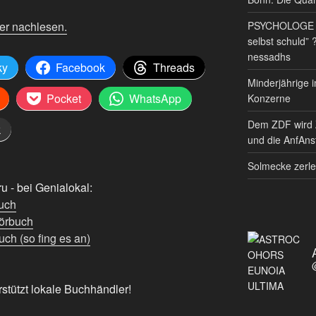
PSYCHOLOGE RE
er nachlesen.
selbst schuld” 
nessadhs
ky
Facebook
Threads
Minderjährige i
Pocket
WhatsApp
Konzerne
Dem ZDF wird 
k
und die AnfAnst
Solmecke zerle
 - bei Genialokal:
uch
örbuch
ch (so fing es an)
rstützt lokale Buchhändler!