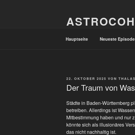
Zum
Inhalt
ASTROCOH
springen
In Varietate Concordia
Hauptseite
Neueste Episode
VERÖFFENTLICHT
22. OKTOBER 2025
VON
THALA
AM
Der Traum von Wass
Städte in Baden-Württemberg pl
betreiben. Allerdings ist Wasser
Mitbestimmung haben und nur za
könnte sich als illusionäres V
das nicht nachhaltig ist.