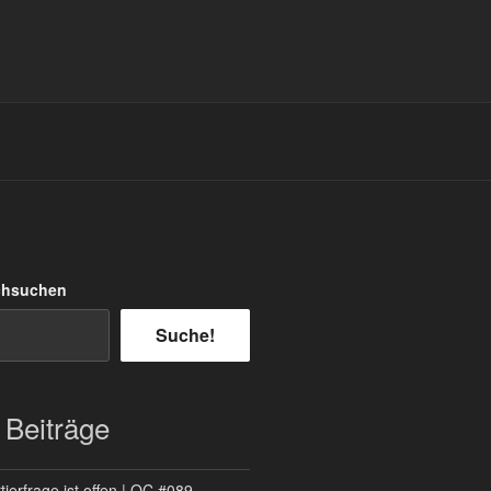
chsuchen
Suche!
 Beiträge
ierfrage ist offen | QC #089