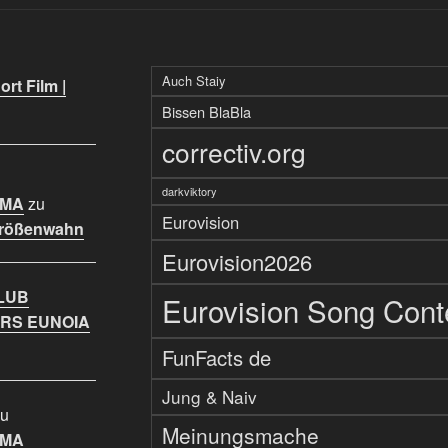
Auch Staiy
rt Film |
Bissen BlaBla
correctiv.org
darkviktory
IMA
zu
Eurovision
Größenwahn
Eurovision2026
LUB
Eurovision Song Cont
RS EUNOIA
FunFacts de
Jung & Naiv
u
Meinungsmache
IMA