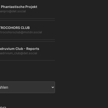
 Phantastische Projekt
anpro@det.social
TROCOHORS CLUB
trocohorsclub@mstdn.social
druvium Club - Reports
adrivium_club@det.social
ien