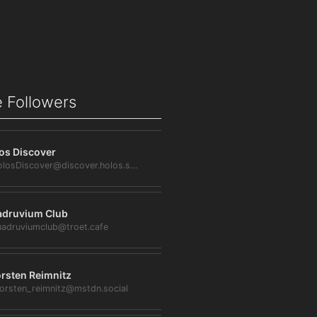
 Followers
os Discover
@HolosDiscover@discover.holos.social
druvium Club
adruviumclub@troet.cafe
rsten Reimnitz
orsten_reimnitz@mstdn.social