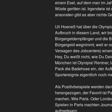
einem Esel, auf dem man im Jah
Wüste geritten ist. Irgendwie is
ansonsten gibt es aber nichts 
Uli Hoeneß hat über die Olymp
Aufbruch in diesem Land, wir br
Bürgergeldempfänger und die B
Bürgergeld wegnimmt, weil er o
Versagen des Jobcenters) einen 
Hey, Du weißt nicht, wie Du De
München ist Olympia! Rentner, 
Pack die Badehose ein, der Auf
Sportereignis eigentlich noch 
Als Positivbeispiele werden da
herangezogen, der Favorit ist P
machen. Wie Paris. Oder London
Spielen in Paris machten Journa
aufmerksam: