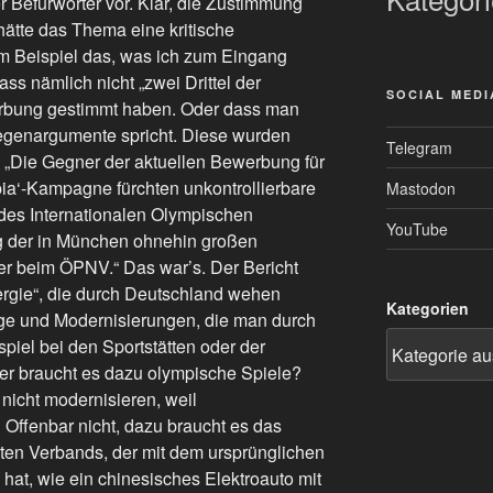
 Befürworter vor. Klar, die Zustimmung
hätte das Thema eine kritische
m Beispiel das, was ich zum Eingang
ass nämlich nicht „zwei Drittel der
SOCIAL MEDI
rbung gestimmt haben. Oder dass man
Gegenargumente spricht. Diese wurden
Telegram
: „Die Gegner der aktuellen Bewerbung für
a‘-Kampagne fürchten unkontrollierbare
Mastodon
 des Internationalen Olympischen
YouTube
g der in München ohnehin großen
r beim ÖPNV.“ Das war’s. Der Bericht
nergie“, die durch Deutschland wehen
Kategorien
inge und Modernisierungen, die man durch
iel bei den Sportstätten oder der
aber braucht es dazu olympische Spiele?
 nicht modernisieren, weil
Offenbar nicht, dazu braucht es das
aten Verbands, der mit dem ursprünglichen
 hat, wie ein chinesisches Elektroauto mit