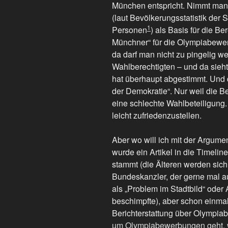
München entspricht. Nimmt man
(laut Bevölkerungsstatistik der
1
Personen
) als Basis für die B
Münchner“ für die Olympiabewer
da darf man nicht zu pingelig we
Wahlberechtigten – und da sieht 
hat überhaupt abgestimmt. Und d
der Demokratie“. Nur weil die Be
eine schlechte Wahlbeteiligung
leicht zufriedenzustellen.
Aber wo will ich mit der Argumen
wurde ein Artikel in die Timeli
stammt (die Älteren werden sich
Bundeskanzler, der gerne mal
als „Problem im Stadtbild“ oder 
beschimpfte), aber schon einmal
Berichterstattung über Olympia
um Olympiabewerbungen geht, 