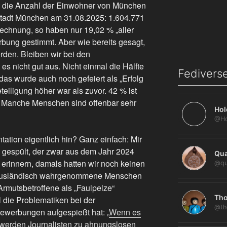
 die Anzahl der Einwohner von München
 Stadt München am 31.08.2025: 1.604.771
erechnung, so haben nur 19,02 % „aller
bung gestimmt. Aber wie bereits gesagt,
rden. Bleiben wir bei den
es nicht gut aus. Nicht einmal die Hälfte
Fediverse
as wurde auch noch gefeiert als „Erfolg
teiligung höher war als zuvor. 42 % ist
. Manche Menschen sind offenbar sehr
Hol
tation eigentlich hin? Ganz einfach: Mir
ne gespült, der zwar aus dem Jahr 2024
Qua
 erinnern, damals hatten wir noch keinen
@qu
 ausländisch wahrgenommene Menschen
Armutsbetroffene als „Faulpelze“
Tho
 die Problematiken bei der
@th
bewerbungen aufgespießt hat: „
Wenn es
werden Journalisten zu ahnungslosen