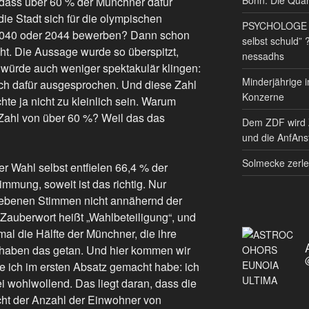
 dass über 60 % der Münchner dafür
ie Stadt sich für die olympischen
PSYCHOLOGE RE
040 oder 2044 bewerben? Dann schon
selbst schuld” 
ht. Die Aussage wurde so überspitzt,
nessadhs
t würde auch weniger spektakulär klingen:
Minderjährige i
ch dafür ausgesprochen. Und diese Zahl
Konzerne
te ja nicht zu kleinlich sein. Warum
 Zahl von über 60 %? Weil das das
Dem ZDF wird 
und die AnfAnst
Solmecke zerle
er Wahl selbst entfielen 66,4 % der
mung, soweit ist das richtig. Nur
gebenen Stimmen nicht annähernd der
Zauberwort heißt „Wahlbeteiligung“, und
mal die Hälfte der Münchner, die ihre
 haben das getan. Und hier kommen wir
e ich im ersten Absatz gemacht habe: ich
i wohlwollend. Das liegt daran, dass die
cht der Anzahl der Einwohner von