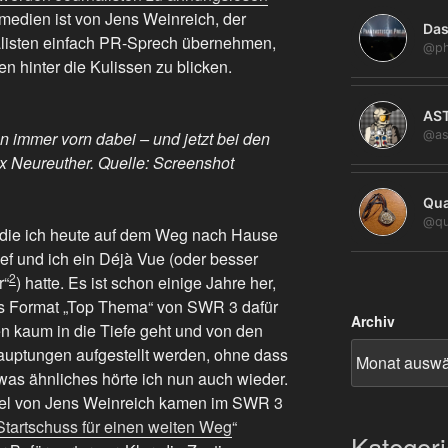
rmedien ist von Jens Weinreich, der
Das
rnalisten einfach PR-Sprech übernehmen,
@ph
en hinter die Kulissen zu blicken.
AS
@as
 immer vorn dabei – und jetzt bei den
ix Neureuther. Quelle: Screenshot
Qua
@qu
, die ich heute auf dem Weg nach Hause
ief und ich ein Déjà Vue (oder besser
2
r“
) hatte. Es ist schon einige Jahre her,
 Format „Top Thema“ von SWR 3 dafür
Archiv
hten kaum in die Tiefe geht und von den
hauptungen aufgestellt werden, ohne dass
twas ähnliches hörte ich nun auch wieder.
el von Jens Weinreich kamen im SWR 3
Startschuss für einen weiten Weg
“
Kategor