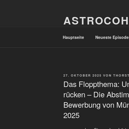
Zum
Inhalt
ASTROCOH
springen
In Varietate Concordia
Hauptseite
Neueste Episode
VERÖFFENTLICHT
27. OKTOBER 2025
VON
THORST
AM
Das Floppthema: Um
rücken – Die Absti
Bewerbung von Mün
2025