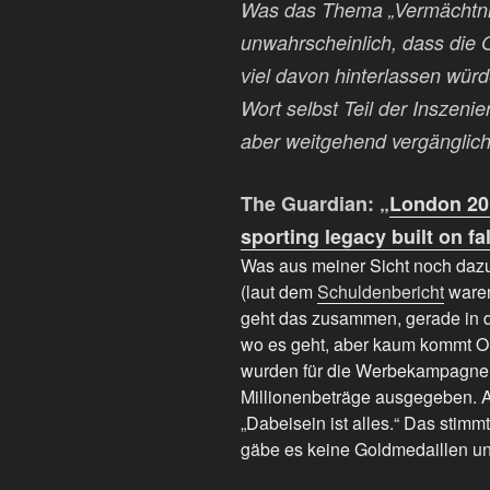
Was das Thema „Vermächtnis“
unwahrscheinlich, dass die
viel davon hinterlassen würd
Wort selbst Teil der Inszeni
aber weitgehend vergänglich
The Guardian: „
London 201
sporting legacy built on f
Was aus meiner Sicht noch daz
(laut dem
Schuldenbericht
waren
geht das zusammen, gerade in 
wo es geht, aber kaum kommt Oly
wurden für die Werbekampagne
Millionenbeträge ausgegeben. Ab
„Dabeisein ist alles.“ Das stimmt
gäbe es keine Goldmedaillen u