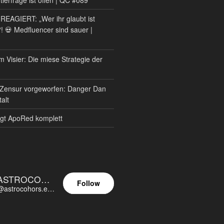
AGIERT: „Wer ihr glaubt ist
?! 💀 Medfluencer sind sauer |
m Visier: Die miese Strategie der
Zensur vorgeworfen: Danger Dan
alt
gt ApoRed komplett
ASTROCOHORS EUNOIA ULTIMA
Follow
@astrocohors.eu@astrocohors.eu