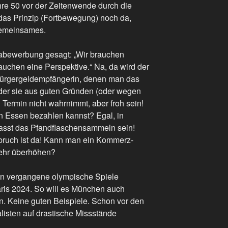
re 50 vor der Zeitenwende durch die
t das Prinzip (Fortbewegung) noch da,
Gemeinsames.
iabewerbung gesagt: „Wir brauchen
auchen eine Perspektive.“ Na, da wird der
ürgergeldempfängerin, denen man das
der sie aus guten Gründen (oder wegen
Termin nicht wahrnimmt, aber froh sein!
in Essen bezahlen kannst? Egal, in
lasst das Pfandflaschensammeln sein!
bruch ist da! Kann man ein Kommerz-
mehr überhöhen?
nn vergangene olympische Spiele
aris 2024. So will es München auch
. Keine guten Beispiele. Schon vor den
listen auf drastische Missstände