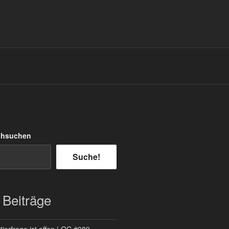
chsuchen
Suche!
 Beiträge
ierfrage ist offen | QC #089