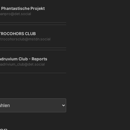
 Phantastische Projekt
anpro@det.social
TROCOHORS CLUB
trocohorsclub@mstdn.social
druvium Club - Reports
adrivium_club@det.social
ien