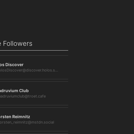
 Followers
os Discover
@HolosDiscover@discover.holos.social
druvium Club
adruviumclub@troet.cafe
rsten Reimnitz
orsten_reimnitz@mstdn.social