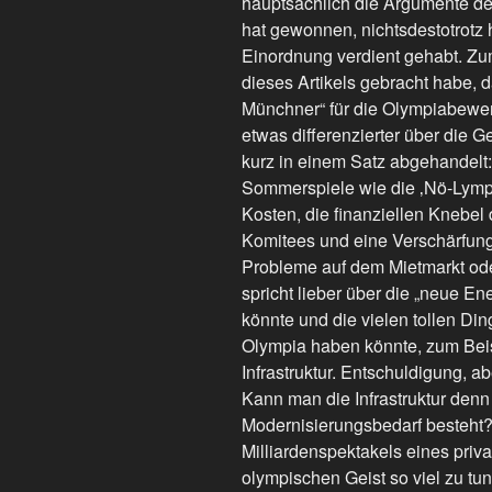
hauptsächlich die Argumente der
hat gewonnen, nichtsdestotrotz 
Einordnung verdient gehabt. Zu
dieses Artikels gebracht habe, d
Münchner“ für die Olympiabewe
etwas differenzierter über die 
kurz in einem Satz abgehandelt
Sommerspiele wie die ‚Nö-Lympi
Kosten, die finanziellen Knebel
Komitees und eine Verschärfun
Probleme auf dem Mietmarkt ode
spricht lieber über die „neue E
könnte und die vielen tollen D
Olympia haben könnte, zum Beisp
Infrastruktur. Entschuldigung, 
Kann man die Infrastruktur denn
Modernisierungsbedarf besteht? 
Milliardenspektakels eines priv
olympischen Geist so viel zu tun