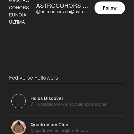
ASTROCOHORS EUNOIA ULTIMA
Follow
@astrocohors.eu@astrocohors.eu
Fediverse Followers
Holos Discover
@HolosDiscover@discover.holos.social
Quadruvium Club
@quadruviumclub@troet.cafe