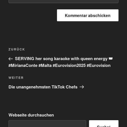
Beitragsnavigation
Vorheriger
ZURÜCK
Beitrag
SERVING her song karaoke with queen energy 👑
#MirianaConte #Malta #Eurovision2025 #Eurovision
Nächster
WEITER
Beitrag
Die unangenehmsten TikTok Chefs
Webseite durchsuchen
Suche!