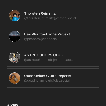
Thorsten Reimnitz
@thorsten_reimnitz@mstdn.social
Das Phantastische Projekt
@phanpro@det.social
ASTROCOHORS CLUB
@astrocohorsclub@mstdn.social
Quadruvium Club - Reports
@quadrivium_club@det.social
Archiv