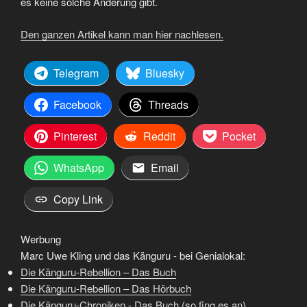
es keine solche Änderung gibt.
Den ganzen Artikel kann man hier nachlesen.
Telegram
Bluesky
Facebook
Threads
Pinterest
Reddit
Pocket
WhatsApp
Email
Copy Link
Werbung
Marc Uwe Kling und das Känguru - bei Genialokal:
Die Känguru-Rebellion – Das Buch
Die Känguru-Rebellion – Das Hörbuch
Die Känguru-Chroniken - Das Buch (so fing es an)