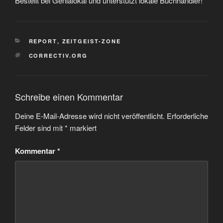
Bestellt bei Genialokal und unterstützt lokale Buchhändler!
KATEGORIEN
REPORT
,
ZEITGEIST-ZONE
SCHLAGWÖRTER
CORRECTIV.ORG
Schreibe einen Kommentar
Deine E-Mail-Adresse wird nicht veröffentlicht.
Erforderliche
Felder sind mit
*
markiert
Kommentar
*