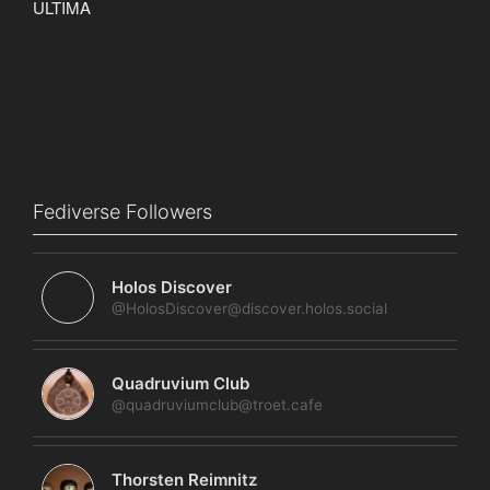
Fediverse Followers
Holos Discover
@HolosDiscover@discover.holos.social
Quadruvium Club
@quadruviumclub@troet.cafe
Thorsten Reimnitz