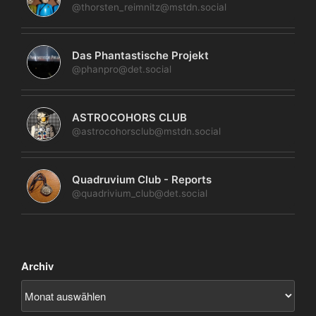
@thorsten_reimnitz@mstdn.social
Das Phantastische Projekt
@phanpro@det.social
ASTROCOHORS CLUB
@astrocohorsclub@mstdn.social
Quadruvium Club - Reports
@quadrivium_club@det.social
Archiv