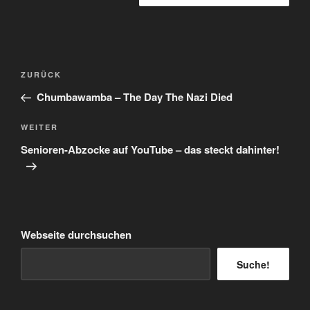
Beitragsnavigation
Vorheriger
ZURÜCK
Beitrag
Chumbawamba – The Day The Nazi Died
Nächster
WEITER
Beitrag
Senioren-Abzocke auf YouTube – das steckt dahinter!
Webseite durchsuchen
Suche!