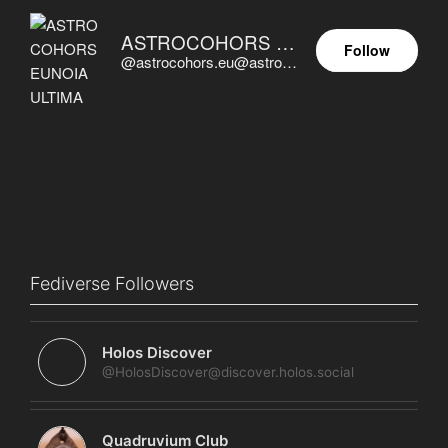
ASTROCOHORS EUNOIA ULTIMA
Follow
@astrocohors.eu@astrocohors.eu
Fediverse Followers
Holos Discover
@HolosDiscover@discover.holos.social
Quadruvium Club