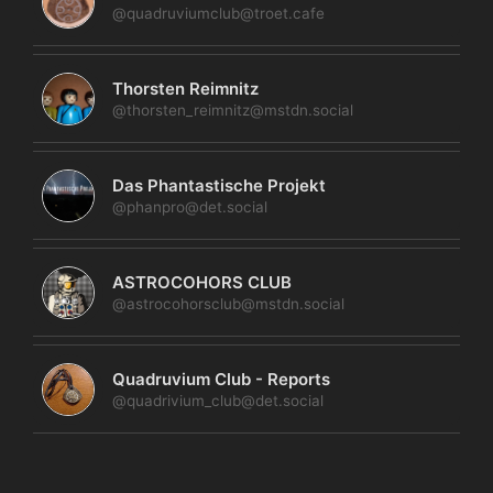
@quadruviumclub@troet.cafe
Thorsten Reimnitz
@thorsten_reimnitz@mstdn.social
Das Phantastische Projekt
@phanpro@det.social
ASTROCOHORS CLUB
@astrocohorsclub@mstdn.social
Quadruvium Club - Reports
@quadrivium_club@det.social