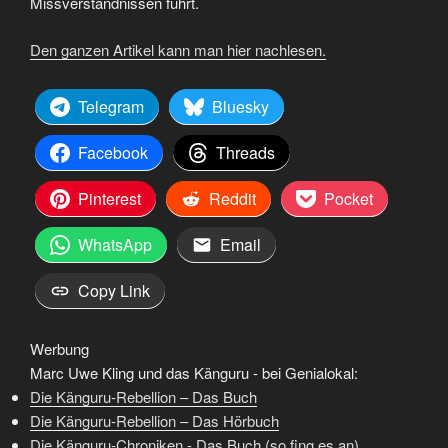
Missverständnissen führt.
Den ganzen Artikel kann man hier nachlesen.
Telegram
Bluesky
Facebook
Threads
Pinterest
Reddit
Pocket
WhatsApp
Email
Copy Link
Werbung
Marc Uwe Kling und das Känguru - bei Genialokal:
Die Känguru-Rebellion – Das Buch
Die Känguru-Rebellion – Das Hörbuch
Die Känguru-Chroniken - Das Buch (so fing es an)