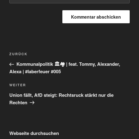
Beitragsnavigation
Vorheriger
ZURÜCK
Beitrag
Kommunalpolitik 🏛️🏘️ | feat. Tommy, Alexander,
Alexa | #laberfeuer #005
Nächster
WEITER
Beitrag
Union fällt, AfD steigt: Rechtsruck stärkt nur die
Rechten
Webseite durchsuchen