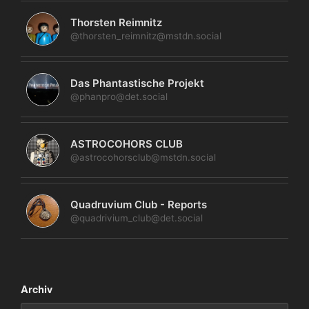
Thorsten Reimnitz
@thorsten_reimnitz@mstdn.social
Das Phantastische Projekt
@phanpro@det.social
ASTROCOHORS CLUB
@astrocohorsclub@mstdn.social
Quadruvium Club - Reports
@quadrivium_club@det.social
Archiv