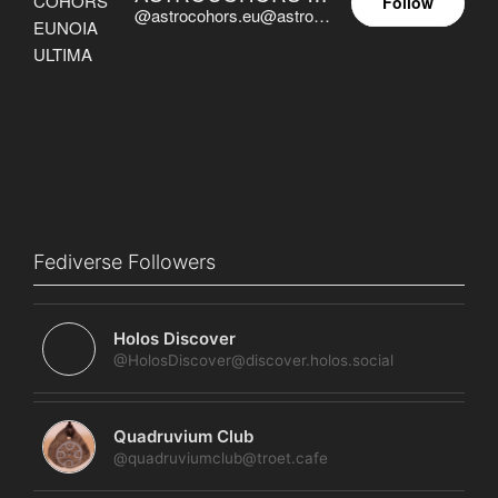
Follow
@astrocohors.eu@astrocohors.eu
Fediverse Followers
Holos Discover
@HolosDiscover@discover.holos.social
Quadruvium Club
@quadruviumclub@troet.cafe