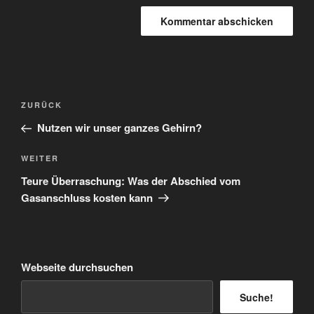
Beitragsnavigation
Vorheriger
ZURÜCK
Beitrag
Nutzen wir unser ganzes Gehirn?
Nächster
WEITER
Beitrag
Teure Überraschung: Was der Abschied vom
Gasanschluss kosten kann
Webseite durchsuchen
Suche!