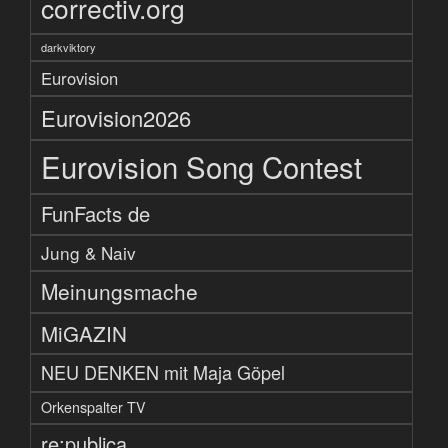
correctiv.org
darkviktory
Eurovision
Eurovision2026
Eurovision Song Contest
FunFacts de
Jung & Naiv
Meinungsmache
MiGAZIN
NEU DENKEN mit Maja Göpel
Orkenspalter TV
re:publica