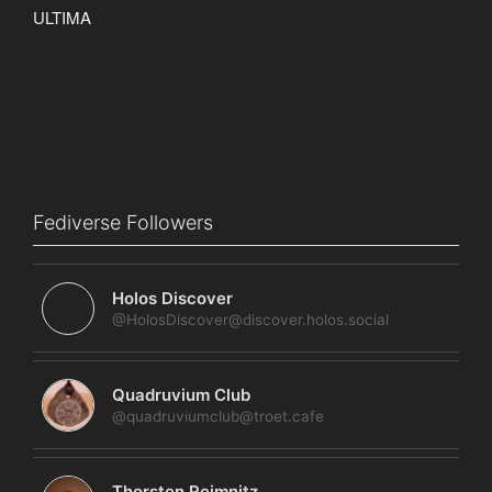
Fediverse Followers
Holos Discover
@HolosDiscover@discover.holos.social
Quadruvium Club
@quadruviumclub@troet.cafe
Thorsten Reimnitz