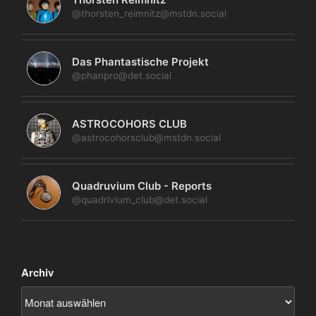
@thorsten_reimnitz@mstdn.social
Das Phantastische Projekt
@phanpro@det.social
ASTROCOHORS CLUB
@astrocohorsclub@mstdn.social
Quadruvium Club - Reports
@quadrivium_club@det.social
Archiv