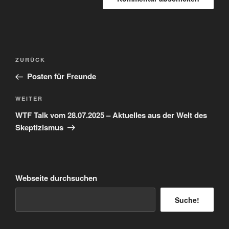
Beitragsnavigation
Vorheriger
ZURÜCK
Beitrag
Posten für Freunde
Nächster
WEITER
Beitrag
WTF Talk vom 28.07.2025 – Aktuelles aus der Welt des
Skeptizismus
Webseite durchsuchen
Suche!