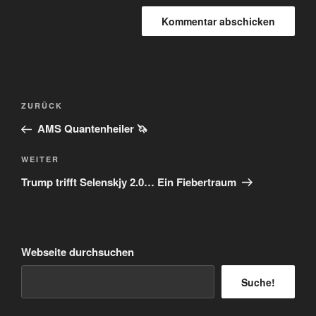
Beitragsnavigation
Vorheriger
ZURÜCK
Beitrag
AMS Quantenheiler 🦄
Nächster
WEITER
Beitrag
Trump trifft Selenskjy 2.0… Ein Fiebertraum
Webseite durchsuchen
Suche!