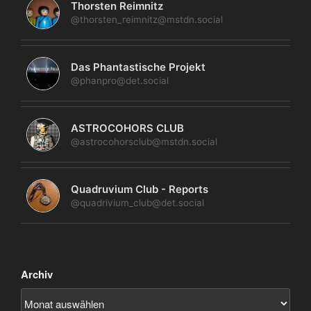
Thorsten Reimnitz
@thorsten_reimnitz@mstdn.social
Das Phantastische Projekt
@phanpro@det.social
ASTROCOHORS CLUB
@astrocohorsclub@mstdn.social
Quadruvium Club - Reports
@quadrivium_club@det.social
Archiv