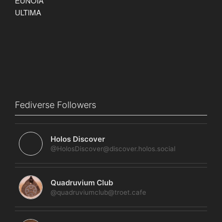
Fediverse Followers
Holos Discover
@HolosDiscover@discover.holos.social
Quadruvium Club
@quadruviumclub@troet.cafe