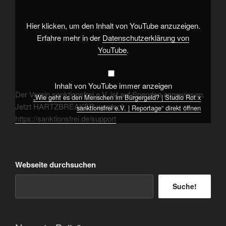
Menschen
im
Bürgergeld?
|
Hier klicken, um den Inhalt von YouTube anzuzeigen.
Studio
Rot
Erfahre mehr in der
Datenschutzerklärung von
x
YouTube
.
sanktionsfrei
e.V.
|
Reportage“
von
Inhalt von YouTube immer anzeigen
YouTube
anzeigen
Der Verein sanktionsfrei e.V. ist auf Spenden angewiesen.
„Wie geht es den Menschen im Bürgergeld? | Studio Rot x
Jetzt HARTZBREAKER werden!
sanktionsfrei e.V. | Reportage“ direkt öffnen
https://sanktionsfrei.de/support
Webseite durchsuchen
Suche!