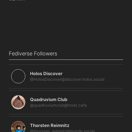
Fediverse Followers
Holos Discover
@HolosDiscover@discover.holos.social
Quadruvium Club
@quadruviumclub@troet.cafe
Thorsten Reimnitz
@thorsten_reimnitz@mstdn.social