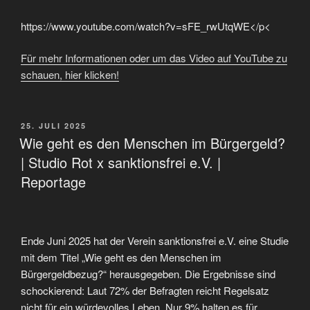
https://www.youtube.com/watch?v=sFE_rwUtqWE</p<
Für mehr Informationen oder um das Video auf YouTube zu
schauen, hier klicken!
VERÖFFENTLICHT
25. JULI 2025
AM
Wie geht es den Menschen im Bürgergeld?
| Studio Rot x sanktionsfrei e.V. |
Reportage
Ende Juni 2025 hat der Verein sanktionsfrei e.V. eine Studie
mit dem Titel „Wie geht es den Menschen im
Bürgergeldbezug?“ herausgegeben. Die Ergebnisse sind
schockierend: Laut 72% der Befragten reicht Regelsatz
nicht für ein würdevolles Leben. Nur 9% halten es für