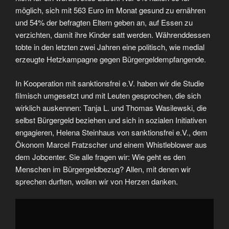
möglich, sich mit 563 Euro im Monat gesund zu ernähren
und 54% der befragten Eltern geben an, auf Essen zu
verzichten, damit ihre Kinder satt werden. Währenddessen
tobte in den letzten zwei Jahren eine politisch, wie medial
erzeugte Hetzkampagne gegen Bürgergeldempfangende.
In Kooperation mit sanktionsfrei e.V. haben wir die Studie
filmisch umgesetzt und mit Leuten gesprochen, die sich
wirklich auskennen: Tanja L. und Thomas Wasilewski, die
selbst Bürgergeld beziehen und sich in sozialen Initiativen
engagieren, Helena Steinhaus von sanktionsfrei e.V., dem
Ökonom Marcel Fratzscher und einem Whistleblower aus
dem Jobcenter. Sie alle fragen wir: Wie geht es den
Menschen im Bürgergeldbezug? Allen, mit denen wir
sprechen durften, wollen wir von Herzen danken.
„Wie
geht
es
den