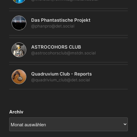
Das Phantastische Projekt
@phanpro@det.social
ASTROCOHORS CLUB
@astrocohorsclub@mstdn.social
Quadruvium Club - Reports
@quadrivium_club@det.social
Archiv