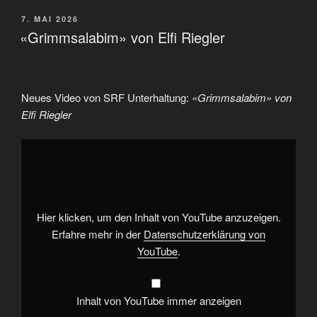
VERÖFFENTLICHT
7. MAI 2026
AM
«Grimmsalabim» von Elfi Riegler
Neues Video von SRF Unterhaltung:
«Grimmsalabim» von
Elfi Riegler
„«Grimmsalabim»
von
Elfi
Riegler“
von
YouTube
anzeigen
Hier klicken, um den Inhalt von YouTube anzuzeigen.
Erfahre mehr in der
Datenschutzerklärung von
YouTube
.
Inhalt von YouTube immer anzeigen