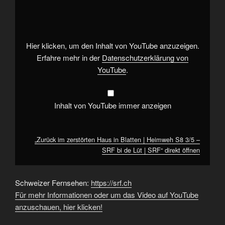
im
zerstörten
Haus
in
Blatten
|
Heimweh
Hier klicken, um den Inhalt von YouTube anzuzeigen.
S8
3/5
Erfahre mehr in der
Datenschutzerklärung von
–
YouTube
.
SRF
bi
de
Lüt
|
Inhalt von YouTube immer anzeigen
SRF“
von
YouTube
anzeigen
„Zurück im zerstörten Haus in Blatten | Heimweh S8 3/5 –
SRF bi de Lüt | SRF“ direkt öffnen
Schweizer Fernsehen:
https://srf.ch
Für mehr Informationen oder um das Video auf YouTube
anzuschauen, hier klicken!