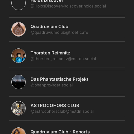
Holos Discover
@HolosDiscover@discover.holos.social
Quadruvium Club
@quadruviumclub@troet.cafe
Thorsten Reimnitz
@thorsten_reimnitz@mstdn.social
Das Phantastische Projekt
@phanpro@det.social
ASTROCOHORS CLUB
@astrocohorsclub@mstdn.social
Quadruvium Club - Reports