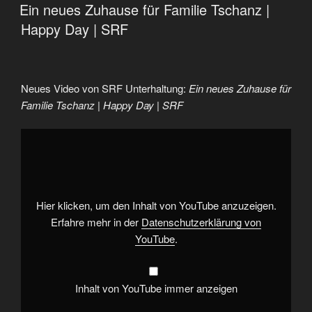
AM
Ein neues Zuhause für Familie Tschanz |
Happy Day | SRF
Neues Video von SRF Unterhaltung:
Ein neues Zuhause für
Familie Tschanz | Happy Day | SRF
„Ein
neues
Zuhause
für
Familie
Tschanz
|
Happy
Hier klicken, um den Inhalt von YouTube anzuzeigen.
Day
|
Erfahre mehr in der
Datenschutzerklärung von
SRF“
YouTube
.
von
YouTube
anzeigen
Inhalt von YouTube immer anzeigen