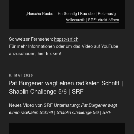
„Hersche Buebe – En Sonntig i Kau obe | Potzmusig –
Volksmusik | SRF“ direkt öffnen
Schweizer Fernsehen:
https://srf.ch
Für mehr Informationen oder um das Video auf YouTube
anzuschauen, hier klicken!
VERÖFFENTLICHT
8. MAI 2026
AM
Pat Burgener wagt einen radikalen Schnitt |
Shaolin Challenge 5/6 | SRF
Neues Video von SRF Unterhaltung:
Pat Burgener wagt
einen radikalen Schnitt | Shaolin Challenge 5/6 | SRF
„Pat
Burgener
wagt