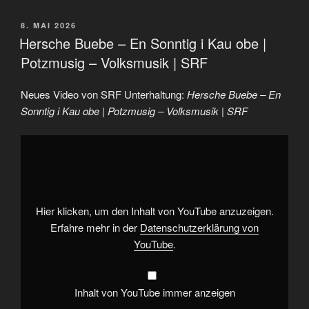
VERÖFFENTLICHT
8. MAI 2026
AM
Hersche Buebe – En Sonntig i Kau obe |
Potzmusig – Volksmusik | SRF
Neues Video von SRF Unterhaltung:
Hersche Buebe – En
Sonntig i Kau obe | Potzmusig – Volksmusik | SRF
„Hersche
Buebe
–
En
Sonntig
i
Kau
obe
Hier klicken, um den Inhalt von YouTube anzuzeigen.
|
Potzmusig
Erfahre mehr in der
Datenschutzerklärung von
–
YouTube
.
Volksmusik
|
SRF“
von
YouTube
Inhalt von YouTube immer anzeigen
anzeigen