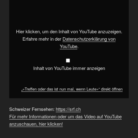
oder
das
ist
nun
mal,
wenn
Leute»“
Hier klicken, um den Inhalt von YouTube anzuzeigen.
von
YouTube
Erfahre mehr in der
Datenschutzerklärung von
anzeigen
YouTube
.
Inhalt von YouTube immer anzeigen
„«Treffen oder das ist nun mal, wenn Leute»“ direkt öffnen
Schweizer Fernsehen:
https://srf.ch
Für mehr Informationen oder um das Video auf YouTube
anzuschauen, hier klicken!