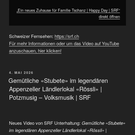
„Ein neues Zuhause für Familie Tschanz | Happy Day | SRF“
direkt öffnen
Schweizer Fernsehen:
https://srf.ch
Für mehr Informationen oder um das Video auf YouTube
anzuschauen, hier klicken!
VERÖFFENTLICHT
4. MAI 2026
AM
Gemütliche «Stubete» im legendären
Appenzeller Ländlerlokal «Rössli» |
Potzmusig – Volksmusik | SRF
Neues Video von SRF Unterhaltung:
Gemütliche «Stubete»
im legendären Appenzeller Ländlerlokal «Rössli» |