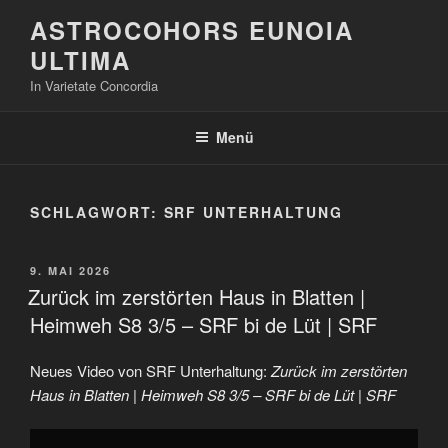
Zum
ASTROCOHORS EUNOIA
Inhalt
ULTIMA
springen
In Varietate Concordia
Menü
SCHLAGWORT:
SRF UNTERHALTUNG
VERÖFFENTLICHT
9. MAI 2026
AM
Zurück im zerstörten Haus in Blatten |
Heimweh S8 3/5 – SRF bi de Lüt | SRF
Neues Video von SRF Unterhaltung:
Zurück im zerstörten
Haus in Blatten | Heimweh S8 3/5 – SRF bi de Lüt | SRF
„Zurück