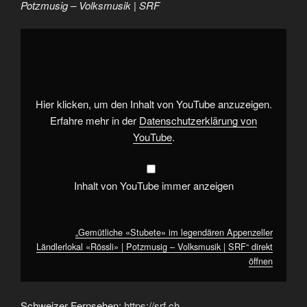
Potzmusig – Volksmusik | SRF
„Gemütliche
«Stubete»
im
legendären
Appenzeller
Ländlerlokal
«Rössli»
|
Hier klicken, um den Inhalt von YouTube anzuzeigen.
Potzmusig
–
Erfahre mehr in der
Datenschutzerklärung von
Volksmusik
YouTube
.
|
SRF“
von
YouTube
anzeigen
Inhalt von YouTube immer anzeigen
„Gemütliche «Stubete» im legendären Appenzeller
Ländlerlokal «Rössli» | Potzmusig – Volksmusik | SRF“ direkt
öffnen
Schweizer Fernsehen:
https://srf.ch