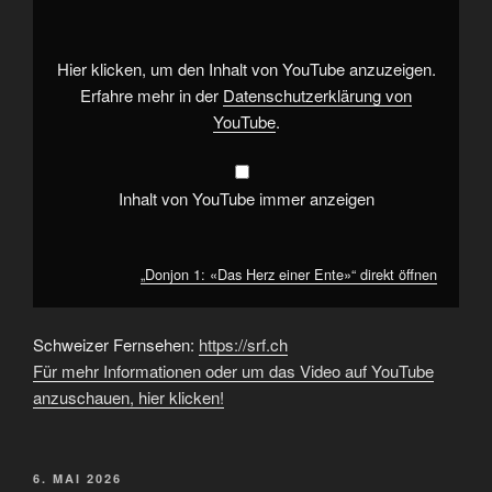
Herz
einer
Ente»“
von
YouTube
Hier klicken, um den Inhalt von YouTube anzuzeigen.
anzeigen
Erfahre mehr in der
Datenschutzerklärung von
YouTube
.
Inhalt von YouTube immer anzeigen
„Donjon 1: «Das Herz einer Ente»“ direkt öffnen
Schweizer Fernsehen:
https://srf.ch
Für mehr Informationen oder um das Video auf YouTube
anzuschauen, hier klicken!
VERÖFFENTLICHT
6. MAI 2026