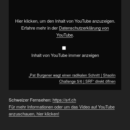
einen
radikalen
Schnitt
|
Shaolin
Hier klicken, um den Inhalt von YouTube anzuzeigen.
Challenge
5/6
Erfahre mehr in der
Datenschutzerklärung von
|
YouTube
.
SRF“
von
YouTube
anzeigen
Inhalt von YouTube immer anzeigen
„Pat Burgener wagt einen radikalen Schnitt | Shaolin
Challenge 5/6 | SRF“ direkt öffnen
Schweizer Fernsehen:
https://srf.ch
Für mehr Informationen oder um das Video auf YouTube
anzuschauen, hier klicken!