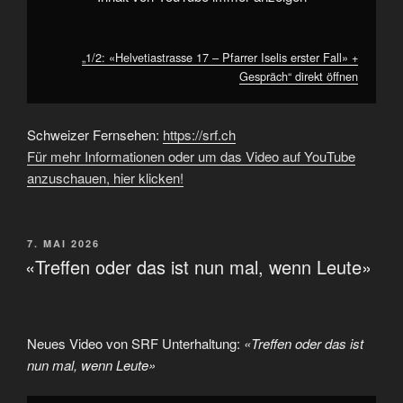
„1/2: «Helvetiastrasse 17 – Pfarrer Iselis erster Fall» +
Gespräch“ direkt öffnen
Schweizer Fernsehen:
https://srf.ch
Für mehr Informationen oder um das Video auf YouTube
anzuschauen, hier klicken!
VERÖFFENTLICHT
7. MAI 2026
AM
«Treffen oder das ist nun mal, wenn Leute»
Neues Video von SRF Unterhaltung:
«Treffen oder das ist
nun mal, wenn Leute»
„«Treffen