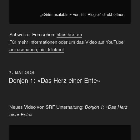
„«Grimmsalabim» von Elfi Riegler“ direkt öffnen
Schweizer Fernsehen:
https://srf.ch
Für mehr Informationen oder um das Video auf YouTube
anzuschauen, hier klicken!
VERÖFFENTLICHT
7. MAI 2026
AM
Donjon 1: «Das Herz einer Ente»
Neues Video von SRF Unterhaltung:
Donjon 1: «Das Herz
einer Ente»
„Donjon
1:
«Das