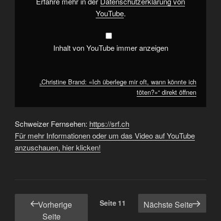
töten?»“
Erfahre mehr in der
Datenschutzerklärung von
von
YouTube
.
YouTube
anzeigen
Inhalt von YouTube immer anzeigen
„Christine Brand: «Ich überlege mir oft, wann könnte ich
töten?»“ direkt öffnen
Schweizer Fernsehen:
https://srf.ch
Für mehr Informationen oder um das Video auf YouTube
anzuschauen, hier klicken!
Seitennummerierung
Seite
11
Vorherige
Nächste Seite
der
Seite