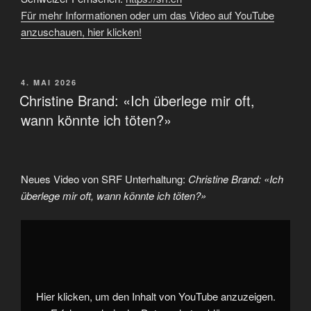
Für mehr Informationen oder um das Video auf YouTube
anzuschauen, hier klicken!
VERÖFFENTLICHT
4. MAI 2026
AM
Christine Brand: «Ich überlege mir oft,
wann könnte ich töten?»
Neues Video von SRF Unterhaltung:
Christine Brand: «Ich
überlege mir oft, wann könnte ich töten?»
„Christine
Brand:
«Ich
überlege
mir
oft,
wann
könnte
Hier klicken, um den Inhalt von YouTube anzuzeigen.
ich