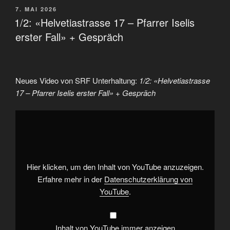
VERÖFFENTLICHT
7. MAI 2026
AM
1/2: «Helvetiastrasse 17 – Pfarrer Iselis
erster Fall» + Gespräch
Neues Video von SRF Unterhaltung:
1/2: «Helvetiastrasse
17 – Pfarrer Iselis erster Fall» + Gespräch
„1/2:
«Helvetiastrasse
17
–
Pfarrer
Iselis
erster
Fall»
Hier klicken, um den Inhalt von YouTube anzuzeigen.
+
Gespräch“
Erfahre mehr in der
Datenschutzerklärung von
von
YouTube
.
YouTube
anzeigen
Inhalt von YouTube immer anzeigen