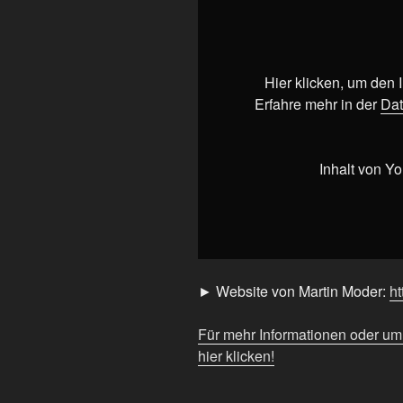
Rosetten
🧐“
von
YouTube
Hier klicken, um den
anzeigen
Erfahre mehr in der
Dat
Inhalt von Y
► Website von Martin Moder:
ht
Für mehr Informationen oder u
hier klicken!