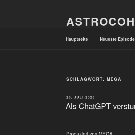
Zum
Inhalt
ASTROCOH
springen
In Varietate Concordia
Hauptseite
Neueste Episode
SCHLAGWORT:
MEGA
VERÖFFENTLICHT
26. JULI 2025
AM
Als ChatGPT verst
Produziert von MEGA