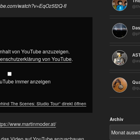
Tho
tube.com/watch?v=EqOz5f2Q-fI
@th
Das
@ph
 Inhalt von YouTube anzuzeigen.
AS
enschutzerklärung von YouTube
.
@as
ouTube immer anzeigen
Qua
@qu
ehind The Scenes: Studio Tour“ direkt öffnen
Archiv
tps://www.martinmoder.at/
m das Video auf YouTube anzuschauen,