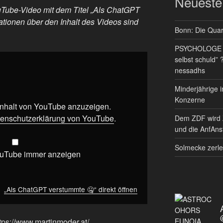
Neueste
ouTube-Video mit dem Titel „Als ChatGPT
ationen über den Inhalt des Videos sind
Bonn: Die Quart
PSYCHOLOGE RE
selbst schuld” 
nessadhs
Minderjährige i
Konzerne
 Inhalt von YouTube anzuzeigen.
enschutzerklärung von YouTube
.
Dem ZDF wird 
und die AnfAnst
Solmecke zerle
ouTube immer anzeigen
„Als ChatGPT verstummte 🤐“ direkt öffnen
tps://www.martinmoder.at/