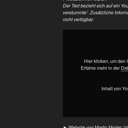
Der Text bezieht sich auf ein Y
verstummte“. Zusätzliche Inform
nicht verfügbar.
„Als
ChatGPT
verstummte
🤐“
von
Hier klicken, um den
YouTube
Erfahre mehr in der
Dat
anzeigen
Inhalt von Y
► Website von Martin Moder:
ht