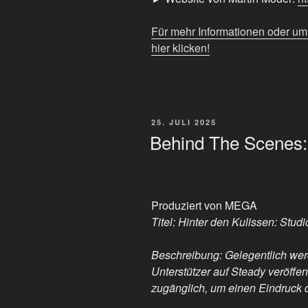
Für mehr Informationen oder u
hier klicken!
VERÖFFENTLICHT
25. JULI 2025
AM
Behind The Scenes:
Produziert von MEGA
Titel: Hinter den Kulissen: Studi
Beschreibung: Gelegentlich we
Unterstützer auf Steady veröffent
zugänglich, um einen Eindruck d