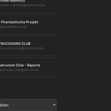
rsten Reimnitz
orsten_reimnitz@mstdn.social
 Phantastische Projekt
anpro@det.social
TROCOHORS CLUB
trocohorsclub@mstdn.social
druvium Club - Reports
adrivium_club@det.social