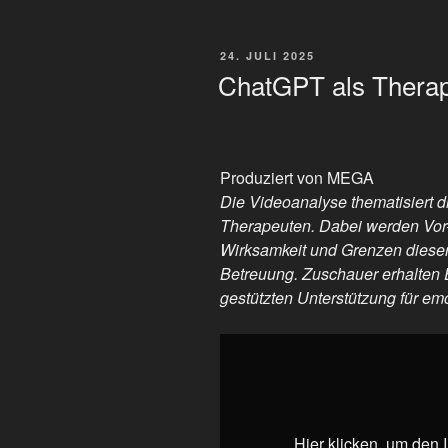
VERÖFFENTLICHT
24. JULI 2025
AM
ChatGPT als Therap
Produziert von MEGA
Die Videoanalyse thematisiert 
Therapeuten. Dabei werden Vor-
Wirksamkeit und Grenzen dieser
Betreuung. Zuschauer erhalten E
gestützten Unterstützung für e
„ChatGPT
als
Therapeut
🥸“
von
Hier klicken, um den