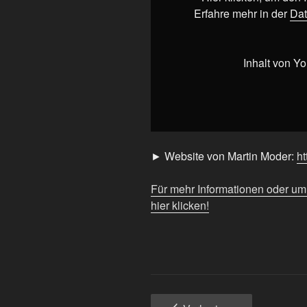
YouTube
Erfahre mehr in der
Dat
anzeigen
Inhalt von Y
► Website von Martin Moder:
ht
Für mehr Informationen oder u
hier klicken!
Seitennummerierun