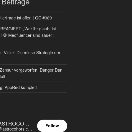
 Beiträge
ierfrage ist offen | QC #089
AGIERT: „Wer ihr glaubt ist
?! 💀 Medfluencer sind sauer |
m Visier: Die miese Strategie der
Zensur vorgeworfen: Danger Dan
alt
gt ApoRed komplett
ASTROCOHORS EUNOIA ULTIMA
Follow
@astrocohors.eu@astrocohors.eu