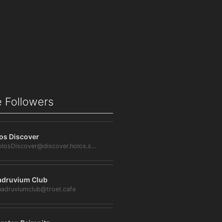
 Followers
os Discover
@HolosDiscover@discover.holos.social
druvium Club
adruviumclub@troet.cafe