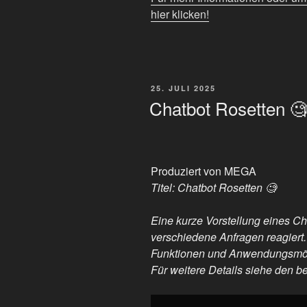
hier klicken!
VERÖFFENTLICHT
25. JULI 2025
AM
Chatbot Rosetten 
Produziert von MEGA
Titel: Chatbot Rosetten 🧐
Eine kurze Vorstellung eines C
verschiedene Anfragen reagiert
Funktionen und Anwendungsmögli
Für weitere Details siehe den ber
„Chatbot