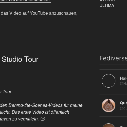
m das Video auf YouTube anzuschauen,
 Studio Tour
Fediverse
Hol
o Tour
Qua
rden Behind-the-Scenes-Videos für meine
@qu
licht. Das erste Video ist öffentlich
avon zu vermitteln. 🙂