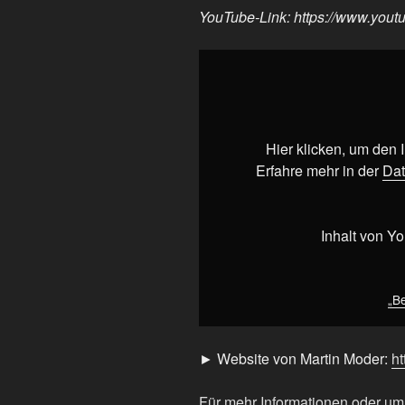
YouTube-Link: https://www.you
„Behind
The
Scenes:
Studio
Tour“
Hier klicken, um den
von
Erfahre mehr in der
Dat
YouTube
anzeigen
Inhalt von Y
„B
► Website von Martin Moder:
ht
Für mehr Informationen oder u