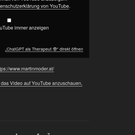
enschutzerklärung von YouTube
.
ouTube immer anzeigen
„ChatGPT als Therapeut 🥸“ direkt öffnen
tps://www.martinmoder.at/
m das Video auf YouTube anzuschauen,
g
Seite
Seite
Seite
7
1
…
6