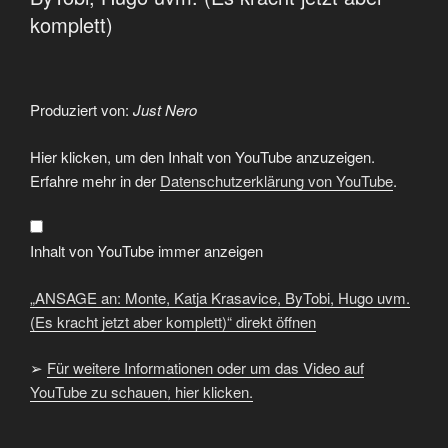
komplett)
Produziert von:
Just Nero
„ANSAGE
Hier klicken, um den Inhalt von YouTube anzuzeigen.
an:
Monte,
Erfahre mehr in der
Datenschutzerklärung von YouTube
.
Katja
Krasavice,
ByTobi,
Hugo
uvm.
Inhalt von YouTube immer anzeigen
(Es
kracht
jetzt
„ANSAGE an: Monte, Katja Krasavice, ByTobi, Hugo uvm.
aber
komplett)“
(Es kracht jetzt aber komplett)“ direkt öffnen
von
YouTube
anzeigen
➢
Für weitere Informationen oder um das Video auf
YouTube zu schauen, hier klicken.