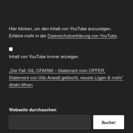
„Der
Hier klicken, um den Inhalt von YouTube anzuzeigen.
Fall:
GIL
Erfahre mehr in der
Datenschutzerklärung von YouTube
.
OFARIM
–
Statement
vom
OPFER,
Inhalt von YouTube immer anzeigen
Statement
von
Gils
„Der Fall: GIL OFARIM – Statement vom OPFER,
Anwalt
gelöscht,
Statement von Gils Anwalt gelöscht, neuste Lügen & mehr“
neuste
direkt öffnen
Lügen
&
mehr“
von
YouTube
anzeigen
Webseite durchsuchen
Suche!