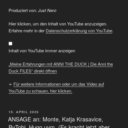
Produziert von:
Just Nero
„Meine
Hier klicken, um den Inhalt von YouTube anzuzeigen.
Erfahrungen
mit
Erfahre mehr in der
Datenschutzerklärung von YouTube
.
ANNI
THE
DUCK
|
Die
Inhalt von YouTube immer anzeigen
Anni
the
Duck
„Meine Erfahrungen mit ANNI THE DUCK | Die Anni the
FILES“
von
Duck FILES“ direkt öffnen
YouTube
anzeigen
➢
Für weitere Informationen oder um das Video auf
YouTube zu schauen, hier klicken.
VERÖFFENTLICHT
19. APRIL 2026
AM
ANSAGE an: Monte, Katja Krasavice,
ByTobi, Hugo uvm. (Es kracht jetzt aber