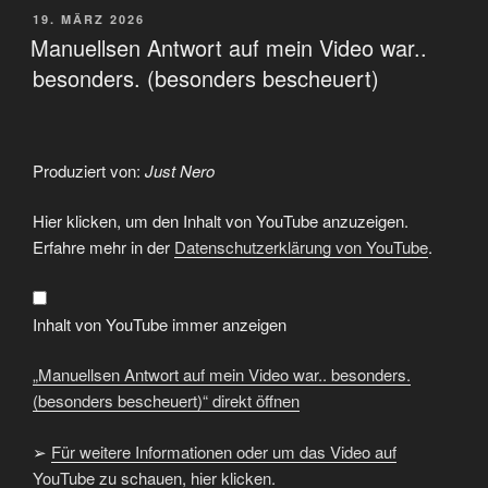
VERÖFFENTLICHT
19. MÄRZ 2026
AM
Manuellsen Antwort auf mein Video war..
besonders. (besonders bescheuert)
Produziert von:
Just Nero
„Manuellsen
Hier klicken, um den Inhalt von YouTube anzuzeigen.
Antwort
auf
Erfahre mehr in der
Datenschutzerklärung von YouTube
.
mein
Video
war..
besonders.
(besonders
Inhalt von YouTube immer anzeigen
bescheuert)“
von
YouTube
„Manuellsen Antwort auf mein Video war.. besonders.
anzeigen
(besonders bescheuert)“ direkt öffnen
➢
Für weitere Informationen oder um das Video auf
YouTube zu schauen, hier klicken.