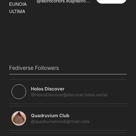
@astrocohors.eu@astrocohors.eu
Fediverse Followers
Holos Discover
@HolosDiscover@discover.holos.social
Quadruvium Club
@quadruviumclub@troet.cafe