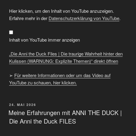
„Die
Hier klicken, um den Inhalt von YouTube anzuzeigen.
Anni
the
Erfahre mehr in der
Datenschutzerklärung von YouTube
.
Duck
Files
|
Die
traurige
Inhalt von YouTube immer anzeigen
Wahrheit
hinter
den
„Die Anni the Duck Files | Die traurige Wahrheit hinter den
Kulissen
(WARNUNG:
Kulissen (WARNUNG: Explizite Themen)“ direkt öffnen
Explizite
Themen)“
von
➢
Für weitere Informationen oder um das Video auf
YouTube
anzeigen
YouTube zu schauen, hier klicken.
VERÖFFENTLICHT
24. MAI 2026
AM
Meine Erfahrungen mit ANNI THE DUCK |
Die Anni the Duck FILES