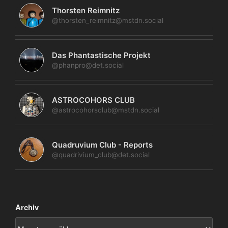
Thorsten Reimnitz
@thorsten_reimnitz@mstdn.social
Das Phantastische Projekt
@phanpro@det.social
ASTROCOHORS CLUB
@astrocohorsclub@mstdn.social
Quadruvium Club - Reports
@quadrivium_club@det.social
Archiv