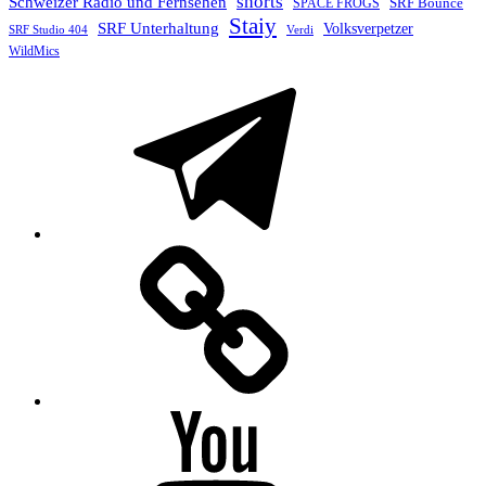
shorts
Schweizer Radio und Fernsehen
SRF Bounce
SPACE FROGS
Staiy
SRF Unterhaltung
Volksverpetzer
SRF Studio 404
Verdi
WildMics
Telegram
Mastodon
YouTube