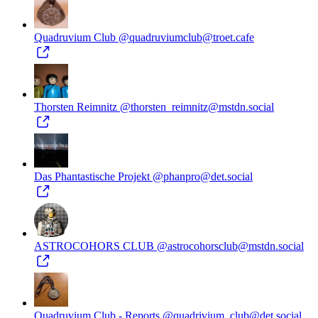
Quadruvium Club
@quadruviumclub@troet.cafe
Thorsten Reimnitz
@thorsten_reimnitz@mstdn.social
Das Phantastische Projekt
@phanpro@det.social
ASTROCOHORS CLUB
@astrocohorsclub@mstdn.social
Quadruvium Club - Reports
@quadrivium_club@det.social