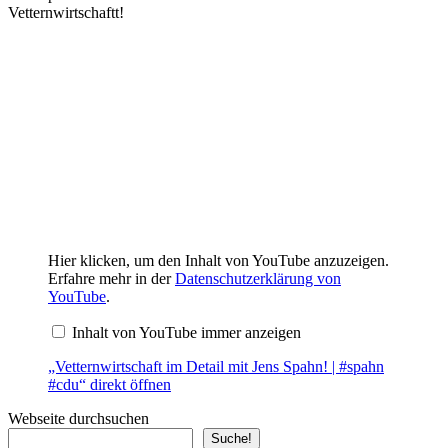
Vetternwirtschaftt!
„Vetternwirtschaft
Hier klicken, um den Inhalt von YouTube anzuzeigen.
im
Erfahre mehr in der
Datenschutzerklärung von
Detail
YouTube
.
mit
Jens
Inhalt von YouTube immer anzeigen
Spahn!
|
#spahn
„Vetternwirtschaft im Detail mit Jens Spahn! | #spahn
#cdu“
#cdu“ direkt öffnen
von
YouTube
Webseite durchsuchen
anzeigen
Suche!