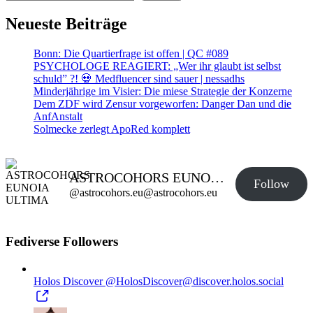
Neueste Beiträge
Bonn: Die Quartierfrage ist offen | QC #089
PSYCHOLOGE REAGIERT: „Wer ihr glaubt ist selbst
schuld” ?! 💀 Medfluencer sind sauer | nessadhs
Minderjährige im Visier: Die miese Strategie der Konzerne
Dem ZDF wird Zensur vorgeworfen: Danger Dan und die
AnfAnstalt
Solmecke zerlegt ApoRed komplett
ASTROCOHORS EUNOIA ULTIMA
Follow
@astrocohors.eu@astrocohors.eu
Fediverse Followers
Holos Discover
@HolosDiscover@discover.holos.social