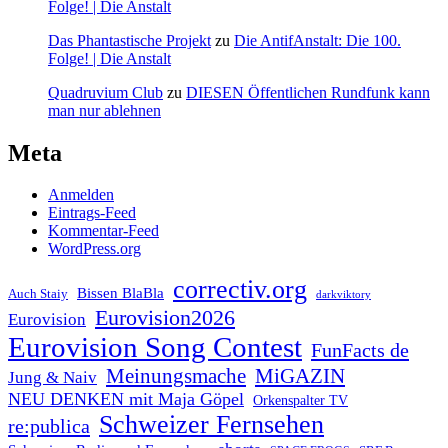
Folge! | Die Anstalt
Das Phantastische Projekt
zu
Die AntifAnstalt: Die 100.
Folge! | Die Anstalt
Quadruvium Club
zu
DIESEN Öffentlichen Rundfunk kann
man nur ablehnen
Meta
Anmelden
Eintrags-Feed
Kommentar-Feed
WordPress.org
correctiv.org
Bissen BlaBla
Auch Staiy
darkviktory
Eurovision2026
Eurovision
Eurovision Song Contest
FunFacts de
Meinungsmache
MiGAZIN
Jung & Naiv
NEU DENKEN mit Maja Göpel
Orkenspalter TV
Schweizer Fernsehen
re:publica