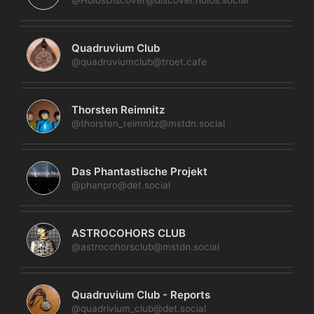
Quadruvium Club
@quadruviumclub@troet.cafe
Thorsten Reimnitz
@thorsten_reimnitz@mstdn.social
Das Phantastische Projekt
@phanpro@det.social
ASTROCOHORS CLUB
@astrocohorsclub@mstdn.social
Quadruvium Club - Reports
@quadrivium_club@det.social