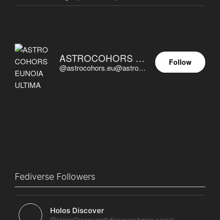
ASTROCOHORS EUNOIA ULTIMA
Follow
@astrocohors.eu@astrocohors.eu
Fediverse Followers
Holos Discover
@HolosDiscover@discover.holos.social