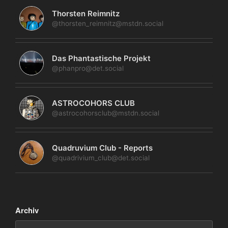
Thorsten Reimnitz
@thorsten_reimnitz@mstdn.social
Das Phantastische Projekt
@phanpro@det.social
ASTROCOHORS CLUB
@astrocohorsclub@mstdn.social
Quadruvium Club - Reports
@quadrivium_club@det.social
Archiv