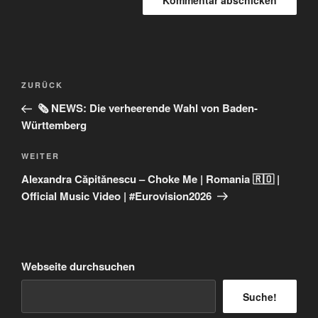
Beitragsnavigation
Vorheriger
ZURÜCK
Beitrag
🗞️ NEWS: Die verheerende Wahl von Baden-
Württemberg
Nächster
WEITER
Beitrag
Alexandra Căpitănescu – Choke Me | Romania 🇷🇴 |
Official Music Video | #Eurovision2026
Webseite durchsuchen
Suche!