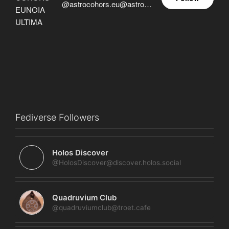
@astrocohors.eu@astrocohors.eu
Fediverse Followers
Holos Discover
@HolosDiscover@discover.holos.social
Quadruvium Club
@quadruviumclub@troet.cafe