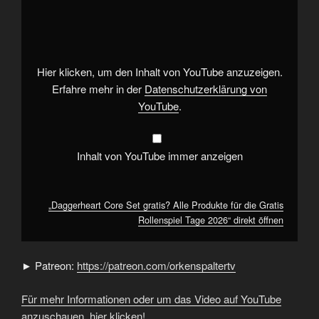
Core
Set
gratis?
Alle
Produkte
für
die
Hier klicken, um den Inhalt von YouTube anzuzeigen.
Gratis
Rollenspiel
Erfahre mehr in der
Datenschutzerklärung von
Tage
YouTube
.
2026“
von
YouTube
anzeigen
Inhalt von YouTube immer anzeigen
„Daggerheart Core Set gratis? Alle Produkte für die Gratis
Rollenspiel Tage 2026“ direkt öffnen
► Patreon:
https://patreon.com/orkenspaltertv
Für mehr Informationen oder um das Video auf YouTube
anzuschauen, hier klicken!